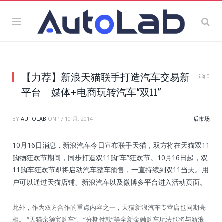
【力荐】新浪天猫联手打造汽车交易新
0
平台 媒体+电商玩转汽车“双11”
BY
AUTOLAB
ON
17 10 月, 2014
后市场
10月16日消息，新浪汽车今日宣布联手天猫，双方将在天猫双11
购物狂欢节期间，同步打造双11购“车”狂欢节。10月16日起，双
11购车狂欢节即将启动汽车整车预售，一直持续到双11当天。用
户可以通过天猫店铺、新浪汽车以及微博多平台进入活动页面。
此外，作为双方合作的重点内容之一，天猫新浪汽车专营店也同期亮
相。 “天猫余额宝购车”、“分期付款”等全新金融购车玩法也将与新浪