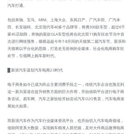
汽车打通。
包括奔驰、宝马、MINI、上海大众、东风日产、广汽丰田、广汽本
田、长安福特、北京现代等40多个品牌等，将携300款车型，超过6千
家4S店助阵，奔驰的新款GLA车型也将在此次双11购车狂欢节当中首
次进行网络预售，规模远超今年7-8月间的天猫第二届汽车节。新浪和
天猫将以平台化的思路，打造史无前例的全媒体、社会化电商购车狂
欢节，引领网上购车新时代。
█ 新浪汽车谋划汽车电商2.0时代
电子商务如今已成为民众主要消费手段之一，传统汽车企业也预见到
这一新兴渠道在提升销售方面的巨大作用，开始借助平台进行电子商
务尝试。易车网、汽车之家纷纷开始尝试汽车O2O售卖，汽车电商发
展如火如荼。
而新浪汽车作为汽车行业媒体资讯平台，也开始切入汽车电商领域，
借助阿里系大数据，实现购车精准人群挖掘，及对大件商品微博电商