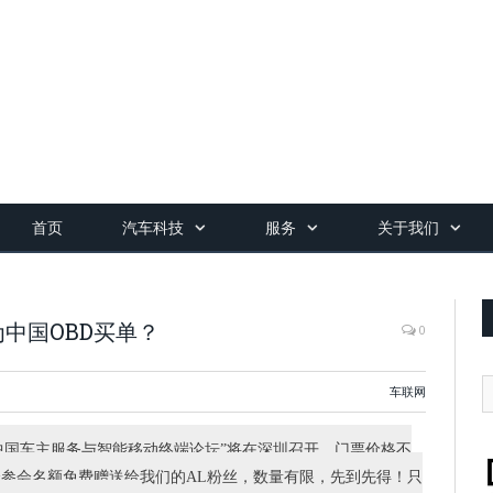
首页
汽车科技
服务
关于我们
愿为中国OBD买单？
0
车联网
2014中国车主服务与智能移动终端论坛”将在深圳召开，门票价格不
20个参会名额免费赠送给我们的AL粉丝，数量有限，先到先得！只