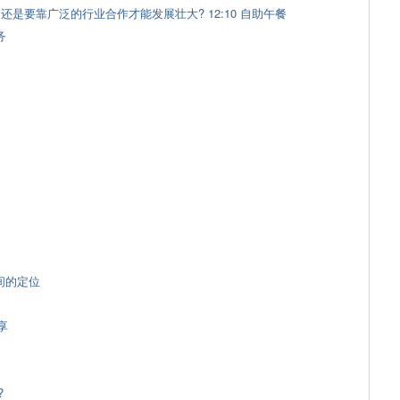
是要靠广泛的行业合作才能发展壮大? 12:10 自助午餐
务
间的定位
享
?