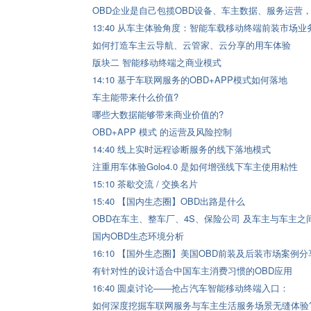
OBD企业是自己包揽OBD设备、车主数据、服务运营，还
13:40 从车主体验角度：智能车载移动终端前装市场业
如何打造车主云导航、云管家、云分享的用车体验
版块二 智能移动终端之商业模式
14:10 基于车联网服务的OBD+APP模式如何落地
车主能带来什么价值?
哪些大数据能够带来商业价值的?
OBD+APP 模式 的运营及风险控制
14:40 线上实时远程诊断服务的线下落地模式
注重用车体验Golo4.0 是如何增强线下车主使用粘性
15:10 茶歇交流 / 交换名片
15:40 【国内生态圈】OBD出路是什么
OBD在车主、整车厂、4S、保险公司 及车主与车主之
国内OBD生态环境分析
16:10 【国外生态圈】美国OBD前装及后装市场案例分
有针对性的设计适合中国车主消费习惯的OBD应用
16:40 圆桌讨论——抢占汽车智能移动终端入口：
如何深度挖掘车联网服务与车主生活服务场景无缝体验