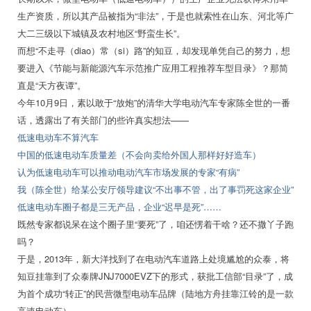
生产资质，所以其产品被指为“非法”，于是也就索性在山东、河北等广
大二三级以下城镇及农村地区“野蛮生长”。
而想“不走寻（diao）常（si）路”的知豆，却发现单凭自己的努力，想
要进入《节能与新能源汽车示范推广应用工程推荐车型目录》？那简
直是“天方夜谭”。
今年10月9日，素以敢于“放炮”的清华大学电动汽车专家陈全世的一番
话，透露出了有关部门的些许真实想法——
低速电动车不算汽车
中国的低速电动车质量差（不会向卖给外国人那样好好造车）
认为低速电动车可以推动电动汽车市场发展的专家“有病”
我（陈全世）给某公安厅领导建议“不出事不管，出了事罚死这家企业”
低速电动车圈子都是三无产品，企业“迟早是死”……
既然专家都说呆在这个圈子里“要死”了，咱还愣着干啥？还不撒丫子跑
吗？
于是，2013年，新大洋找到了在电动汽车道路上处境尴尬的众泰，将
知豆挂靠到了众泰牌JNJ7000EVZ下的形式，获批工信部“目录”了，成
为首个成功“转正”的民营微型电动车品牌（陆地方舟挂靠江铃的是一款
高速电动车）。