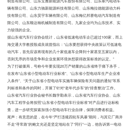
制造有限公司、山东宝雅新能源汽车股份有限公司、山东泰汽电动车
辆有限公司、山东力驰新能源科技有限公司、山东梅拉德能源动力科
技有限公司、山东昊宇车辆有限公司、山东梅亿邦赛电动汽车制造有
限公司、山东顺达翰机械制造有限公司。九家企业均为山东技术、实
力较强的企业。
据山东省汽车行业协会统计，山东省低速电动车企已超过100家，而上
海交通大学教授殷成良就曾指出：“山东要想获得中央政策认可低速电
动汽车，首先应该将现有的几十家低速车企降到十家甚至五家以内，
否则无序的市场竞争和企业发展环境休想获得政策标准的认定。”
为了打破僵局，号称今年要实现20万产销量的山东省终于痛下杀手，
在发布“山东省小型电动车行业标准”、“山东省小型电动车生产企业准
入条件”、“关于山东省小型电动车实施车辆保险有关问题的通知”等系
列标准和条件的同时，开展了针对“老年代步车”的“排查整治”工作。
山东省汽车行业协会秘书长魏学勤表示，山东省汽车行业协会、山东
汽车工程学会将按照“山东省小型电动车行业标准”对产品进行达标检
查，进一步研究探索加强小型电动车行业自律，保障消费者权益。
尾声：有意思的是，在今年“严打违规四轮车风暴”期间，与其它厂商并
不走“寻常路”的鲍文光还是坚定地站在了“同行”一边，他告诉第一电动