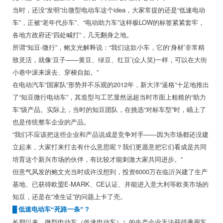
当时，还没“发明”出微型电动车这个idea，大家常提的还是“低速电动
车”，正被“老年代步车”、“电动助力车”这样极LOW的标签紧紧套牢，
各地方政府还“四处喊打”，几无翻身之地。
所谓“知豆-微行”，鲍文光解释说：“我们这款小车，它的‘身材’非常精
致灵活，就像‘豆子——黄豆、绿豆、红豆’(众人笑)一样，可以在大街
小巷中滚来滚去、穿梭自如。”
在电动汽车“国家队”形势并不乐观的2012年，新大洋“逼格”十足地推出
了“知豆微行电动车”，其造型与工艺显然远超当时市面上粗糙的“助力
车”级产品。实际上，当时的知豆团队，在挑选“对标车型”时，瞄上了
也是传统整车企业的产品。
“我们不应该把这些企业和产品说成是竞争对手——因为市场都还没建
立起来，大家打来打去有什么意思呢？我们更愿意把它们看成是共同
培育这个新兴市场的伙伴，有比较才能刺激大家共同进步。”
但意气风发的鲍文光当时或许没想到，投资6000万在临沂兴建了生产
基地、已获得欧盟E-MARK、CE认证、并能进入意大利等欧美市场的
知豆，还是在“准生证”的问题上卡了壳。
█ 低速电动车“死路一条”？
长期以来，微型电动车（低速电动车））的生产企业无法获得乘用车