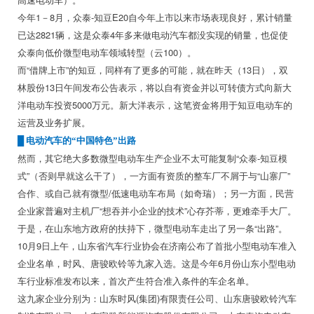
今年1－8月，众泰-知豆E20自今年上市以来市场表现良好，累计销量
已达2821辆，这是众泰4年多来做电动汽车都没实现的销量，也促使
众泰向低价微型电动车领域转型（云100）。
而“借牌上市”的知豆，同样有了更多的可能，就在昨天（13日），双
林股份13日午间发布公告表示，将以自有资金并以可转债方式向新大
洋电动车投资5000万元。新大洋表示，这笔资金将用于知豆电动车的
运营及业务扩展。
█ 电动汽车的“中国特色”出路
然而，其它绝大多数微型电动车生产企业不太可能复制“众泰-知豆模
式”（否则早就这么干了），一方面有资质的整车厂不屑于与“山寨厂”
合作、或自己就有微型/低速电动车布局（如奇瑞）；另一方面，民营
企业家普遍对主机厂“想吞并小企业的技术”心存芥蒂，更难牵手大厂。
于是，在山东地方政府的扶持下，微型电动车走出了另一条“出路”。
10月9日上午，山东省汽车行业协会在济南公布了首批小型电动车准入
企业名单，时风、唐骏欧铃等九家入选。这是今年6月份山东小型电动
车行业标准发布以来，首次产生符合准入条件的车企名单。
这九家企业分别为：山东时风(集团)有限责任公司、山东唐骏欧铃汽车