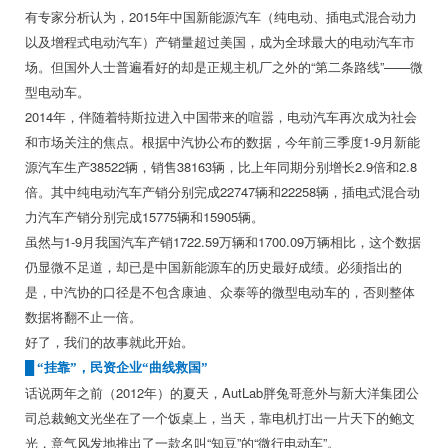
有专家分析认为，2015年中国新能源汽车（纯电动、插电式混合动力
以及增程式电动汽车）产销量超过美国，成为全球最大的电动汽车市
场。但国外人士普遍看好的却是正规主机厂之外的“第二条路线”——微
型电动车。
2014年，伴随着特斯拉进入中国带来的喧嚣，电动汽车再次成为社会
和市场关注的焦点。根据中汽协公布的数据，今年前三季度1-9月新能
源汽车生产38522辆，销售38163辆，比上年同期分别增长2.9倍和2.8
倍。其中纯电动汽车产销分别完成22747辆和22258辆，插电式混合动
力汽车产销分别完成15775辆和15905辆。
虽然与1-9月我国汽车产销1722.59万辆和1700.09万辆相比，这个数据
仍显微不足道，却已是中国新能源车的历史最好成绩。必须指出的
是，中汽协的口径是不包含康迪、众泰等的微型电动车的，否则整体
数据将翻不止一倍。
好了，我们的故事就此开始。
█ “挂靠”，民资企业“曲线救国”
话说两年之前（2012年）的夏天，AutLab胖兔哥意外与新大洋集团公
司总裁鲍文光坐在了一个饭桌上，当天，靠电机打出一片天下的鲍文
光，意气风发地推出了一款名叫“知豆”的“微行电动车”。