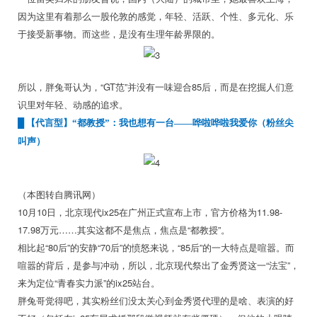
因为这里有着那么一股伦敦的感觉，年轻、活跃、个性、多元化、乐
于接受新事物。而这些，是没有生理年龄界限的。
所以，胖兔哥认为，“GT范”并没有一味迎合85后，而是在挖掘人们意
识里对年轻、动感的追求。
█ 【代言型】“都教授”：我也想有一台——哗啦哗啦我爱你（粉丝尖
叫声）
（本图转自腾讯网）
10月10日，北京现代ix25在广州正式宣布上市，官方价格为11.98-
17.98万元……其实这都不是焦点，焦点是“都教授”。
相比起“80后”的安静“70后”的愤怒来说，“85后”的一大特点是喧嚣。而
喧嚣的背后，是参与冲动，所以，北京现代祭出了金秀贤这一“法宝”，
来为定位“青春实力派”的ix25站台。
胖兔哥觉得吧，其实粉丝们没太关心到金秀贤代理的是啥、表演的好