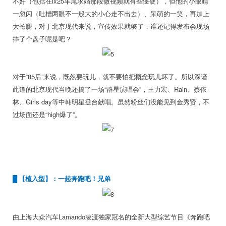
不好（包括在ix25车尾求婚那段微视频就有些僵硬），但他的小眼睛
一忽闪（吐槽两眼不一般大的小心走不出去）、呆萌的一笑，再加上
大长腿，对于北京现代来说，宣传效果就够了，谁还记得发布会现场
摔了个盘子呢是吧？
对于“85后”来说，既然要玩儿，就不要怕把概念玩儿坏了。所以深谙
此道的北京现代当晚还搞了一场“群星演唱会”，王力宏、Rain、蔡依
林、Girls day等中韩明星登台献唱。虽然粉丝们没能见到金秀贤，不
过场面还是“high爆了”。
█ 【植入型】：一起奔跑吧！兄弟
由上海大众汽车Lamando凌渡独家冠名的全新大型综艺节目《奔跑吧