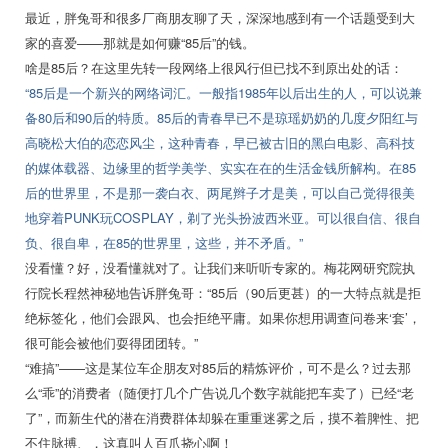
最近，胖兔哥和很多厂商朋友聊了天，深深地感到有一个话题受到大
家的喜爱——那就是如何赚“85后”的钱。
啥是85后？在这里先转一段网络上很风行但已找不到原出处的话：
“85后是一个新兴的网络词汇。一般指1985年以后出生的人，可以说兼
备80后和90后的特质。85后的青春早已不是琼瑶奶奶的几度夕阳红与
高晓松大伯的恋恋风尘，这种青春，早已被古旧的黑白电影、高科技
的媒体载器、边缘里的哲学美学、实实在在的生活金钱所解构。在85
后的世界里，不是那一袭白衣、两尾辫子才是美，可以自己觉得很美
地穿着PUNK玩COSPLAY，剃了光头扮波西米亚。可以很自信、很自
负、很自卑，在85的世界里，这些，并不矛盾。”
没看懂？好，没看懂就对了。让我们来听听专家的。梅花网研究院执
行院长程然神秘地告诉胖兔哥：“85后（90后更甚）的一大特点就是拒
绝标签化，他们会跟风、也会拒绝平庸。如果你想用调查问卷来‘套’，
很可能会被他们耍得团团转。”
“难搞”——这是某位车企朋友对85后的精炼评价，可不是么？过去那
么“乖”的消费者（随便打几个广告说几个数字就能把车卖了）已经“老
了”，而新生代的潜在消费群体却躲在重重迷雾之后，摸不着脾性、把
不住脉搏、，这真叫人百爪挠心啊！