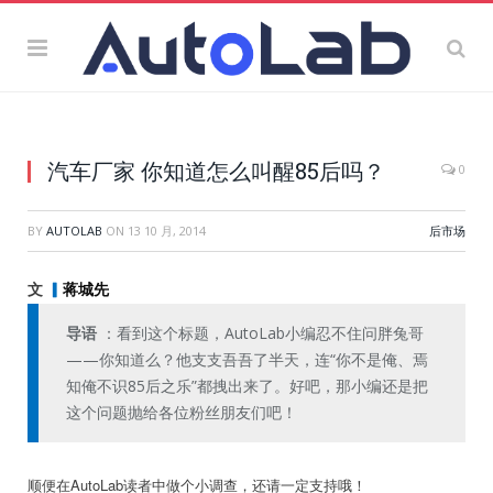
汽车厂家 你知道怎么叫醒85后吗？
0
BY
AUTOLAB
ON
13 10 月, 2014
后市场
文
▎
蒋城先
导语
：看到这个标题，AutoLab小编忍不住问胖兔哥
——你知道么？他支支吾吾了半天，连“你不是俺、焉
知俺不识85后之乐”都拽出来了。好吧，那小编还是把
这个问题抛给各位粉丝朋友们吧！
顺便在AutoLab读者中做个小调查，还请一定支持哦！