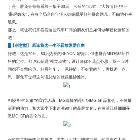
于是，胖兔哥每每看着一帮子60后、70后的“大叔”、“大嫂”们不得不
“装起嫩来”，在各个场合向年轻人抛媚眼示好的拼命劲儿，不由地心生
敬佩。
那么，就让我们来看看这些汽车厂商的朋友们是如何做年轻化营销的
吧！
█【创意型】 原谅我这一生不羁放纵爱自由
好吧，这是70后、80后热爱的BEYOND的歌，但也符合MG对85后性
格的定位。都说85后是“视觉动物”，设计师你不花点心思，我一点时
间都不会留给你。好看的车，一见钟情；不好看的车，离我远一点。
恩，胖兔哥觉得这句话总结的就很惟妙惟肖。
相较各种“装嫩”的宣传活动，MG选择的是组织MG GT品鉴会，不炫耀
澎湃的动力，和大家坐下来追溯90年的品牌文化，在黄浦江畔细细寻
觅MG GT的英伦范儿。
一位留英归来的朋友曾说，国内（大陆）的城市里，她最喜欢上海，