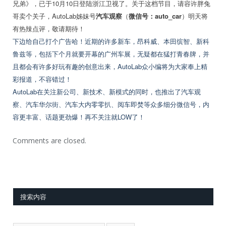
兄弟》，已于10月10日登陆浙江卫视了。关于这档节目，请容许胖兔
哥卖个关子，AutoLab姊妹号
汽车观察
（
微信号：auto_car
）明天将
有热辣点评，敬请期待！
下边给自己打个广告哈！近期的许多新车，昂科威、本田缤智、新科
鲁兹等，包括下个月就要开幕的广州车展，无疑都在猛打青春牌，并
且都会有许多好玩有趣的创意出来，AutoLab众小编将为大家奉上精
彩报道，不容错过！
AutoLab在关注新公司、新技术、新模式的同时，也推出了汽车观
察、汽车华尔街、汽车大内零零扒、阅车即焚等众多细分微信号，内
容更丰富、话题更劲爆！再不关注就LOW了！
Comments are closed.
搜索内容