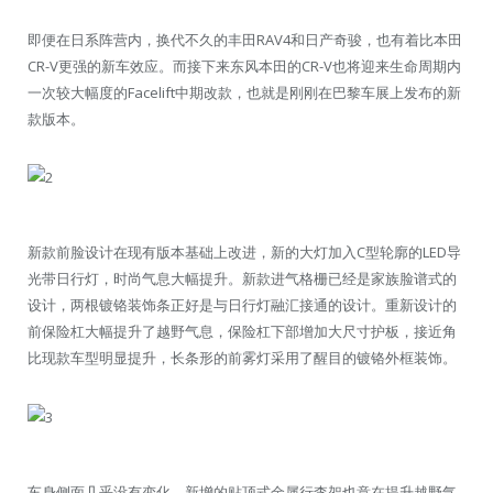
即便在日系阵营内，换代不久的丰田RAV4和日产奇骏，也有着比本田
CR-V更强的新车效应。而接下来东风本田的CR-V也将迎来生命周期内
一次较大幅度的Facelift中期改款，也就是刚刚在巴黎车展上发布的新
款版本。
新款前脸设计在现有版本基础上改进，新的大灯加入C型轮廓的LED导
光带日行灯，时尚气息大幅提升。新款进气格栅已经是家族脸谱式的
设计，两根镀铬装饰条正好是与日行灯融汇接通的设计。重新设计的
前保险杠大幅提升了越野气息，保险杠下部增加大尺寸护板，接近角
比现款车型明显提升，长条形的前雾灯采用了醒目的镀铬外框装饰。
车身侧面几乎没有变化，新增的贴顶式金属行李架也意在提升越野气