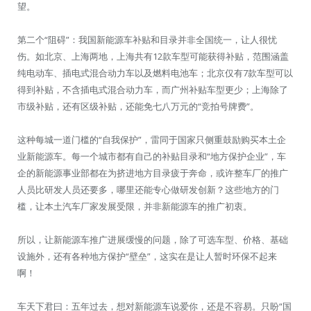
望。
第二个“阻碍”：我国新能源车补贴和目录并非全国统一，让人很忧
伤。如北京、上海两地，上海共有12款车型可能获得补贴，范围涵盖
纯电动车、插电式混合动力车以及燃料电池车；北京仅有7款车型可以
得到补贴，不含插电式混合动力车，而广州补贴车型更少；上海除了
市级补贴，还有区级补贴，还能免七八万元的“竞拍号牌费”。
这种每城一道门槛的“自我保护”，雷同于国家只侧重鼓励购买本土企
业新能源车。每一个城市都有自己的补贴目录和“地方保护企业”，车
企的新能源事业部都在为挤进地方目录疲于奔命，或许整车厂的推广
人员比研发人员还要多，哪里还能专心做研发创新？这些地方的门
槛，让本土汽车厂家发展受限，并非新能源车的推广初衷。
所以，让新能源车推广进展缓慢的问题，除了可选车型、价格、基础
设施外，还有各种地方保护“壁垒”，这实在是让人暂时环保不起来
啊！
车天下君曰：五年过去，想对新能源车说爱你，还是不容易。只盼“国