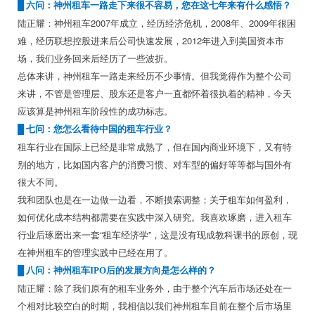
█
六问：神州租车一路走下来很不容易，您在这七年来有什么感悟？
陆正耀：神州租车2007年成立，经历经济危机，2008年、2009年很困
难，经历联想控股进来后公司快速发展，2012年进入到美国资本市
场，我们业务回来后经历了一些波折。
总体来讲，神州租车一路走来经历不少事情。但我觉得作为整个公司
来讲，不管是管理层、股东还是客户一直都怀着很执着的精神，今天
应该算是神州租车阶段性的成功标志。
█
七问：您怎么看待中国的租车行业？
租车行业在国际上已经是非常成熟了，但在国内商业环境下，又有特
别的地方，比如国内客户的消费习惯、对车型的偏好等等都与国外有
很大不同。
我和团队也是在一边做一边看，不断摸索调整；关于租车如何盈利，
如何优化成本结构都需要在实践中深入研究。我喜欢琢磨，进入租车
行业后琢磨出来一套“租车经济学”，这是没有现成教科课书的原创，现
在神州租车的管理实践中已经在用了。
█
八问：神州租车IPO后的发展方向是怎么样的？
陆正耀：除了我们原有的租车业务外，由于整个汽车后市场还处在一
个相对比较空白的时期，我相信以我们神州租车目前在整个后市场里