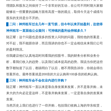
理团队和股东之间保持了一个非常好的互动，在公司不同时期大家都
能够在一些重要的战略方面有高度一致的观点，取得今天这个成绩与
股东的支持是分不开的。
█
二问：神州租车过去几年一直亏损，但今年以来开始盈利，这使得
神州租车一直面临公众疑问：可持续的盈利会持续多久？
陆正耀：这个问题也是很多的投资人问到的问题，我给他的答案是，
对不起，我不能跟你讲，而且我讲的你也不一定会相信未来我们公司
的盈利情况。
但我建议他们认真地花时间看我的招股书，我的财务分析和业务分
析，看我们收入的趋势，以及我们成本提高的趋势。我说当你把这些
数字都知道了以后，都搞明白了以后，都不用我告诉你，你就会得出
答案所在。最终答案就是200倍的大众认购和100多倍的机构认购。
█
三问：神州租车会不会在业内进行并购？
陆正耀：神州租车一直以来是靠自身发展来发展，并不是靠并购，未
来大的方向必定是这样，不是靠并购来发展，一定是靠自身的发展来
发展。
当然历史上我们也进行了一些并购，包括我们收购上海的华东租赁，