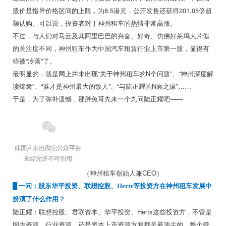
股价是指导价格区间的上限，为8.5港元，公开发售还获得201.05倍超
额认购。可以说，投资者对于神州租车的热情非常高涨。
不过，与人们对马云及其阿里巴巴的兴奋、好奇、仿佛好莱坞大片似
的关注度不同，神州租车作为中国汽车租赁行业上市第一股，显得有
些被“冷落”了。
最明显的，就是网上并未出现“关于神州租车的N个问题”、“神州深度解
读锦囊”、“谁才是神州最大的敌人”、“与陆正耀的N面之缘”……
于是，为了弥补遗憾，那胖兔哥先来一个九问陆正耀吧——
（神州租车创始人兼CEO）
█
一问：股东华平投资、联想控股、Hertz等投资方在神州租车发展中
扮演了什么作用？
陆正耀：联想控股、君联资本、华平投资、Herts这些投资方，不管是
国内资源、行业资源，还是资本上市资源方面都是最顶尖的，整个管