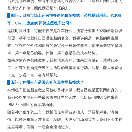
后来是北辰租赁，但有个信息我可以告诉大家，在所有并购中我用的
是净资产作价，因此我还是个抠的人。
█
四问：目前市场上还有很多新的租车模式，必然易到用车、P2P租
车、Uber，您如何评价这些租车公司？
这段时间以来，可能不仅仅是租车行业，所有行业里大家动不动就谈
颠覆，动不动就给自己灌创新的名义。我要讲的是一种新的商业模
式，它存在的价值和原有的必定是一种替代关系，这里面关键的是两
点：第一点是你的客户体验，第二点是你的成本结构。
如果这两点你都能做到，就替代原有的。如果没有做到，就替代不
了。所有的创新是来做的，所以的颠覆要靠行动。我想可能大家多做
一点，少说一点，会有所帮助。
█
五问：神州租车是否会介入互联网新模式？
神州租车把创新当做公司核心目标来做，我自己也是互联网出身的，
我们公司里面有一些最顶级的IT界的人才，包括我们的CTO原来是
IBM大中华区的首席架构师。
随着神州租车的上市，我相信任何新业务模式，只要是对客户有价
值，以神州租车人才资源、品牌、客户及市场和实力，我们不会坐在
这里等着，看着，一定会全速地进入。