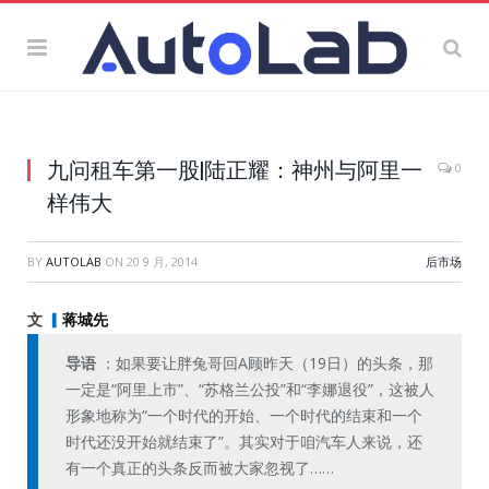
九问租车第一股|陆正耀：神州与阿里一
0
样伟大
BY
AUTOLAB
ON
20 9 月, 2014
后市场
文
▎
蒋城先
导语
：如果要让胖兔哥回A顾昨天（19日）的头条，那
一定是“阿里上市”、“苏格兰公投”和“李娜退役”，这被人
形象地称为“一个时代的开始、一个时代的结束和一个
时代还没开始就结束了”。其实对于咱汽车人来说，还
有一个真正的头条反而被大家忽视了……