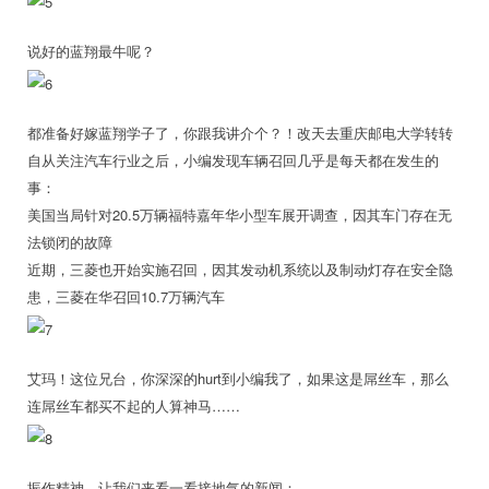
说好的蓝翔最牛呢？
都准备好嫁蓝翔学子了，你跟我讲介个？！改天去重庆邮电大学转转
自从关注汽车行业之后，小编发现车辆召回几乎是每天都在发生的
事：
美国当局针对20.5万辆福特嘉年华小型车展开调查，因其车门存在无
法锁闭的故障
近期，三菱也开始实施召回，因其发动机系统以及制动灯存在安全隐
患，三菱在华召回10.7万辆汽车
艾玛！这位兄台，你深深的hurt到小编我了，如果这是屌丝车，那么
连屌丝车都买不起的人算神马……
振作精神，让我们来看一看接地气的新闻：