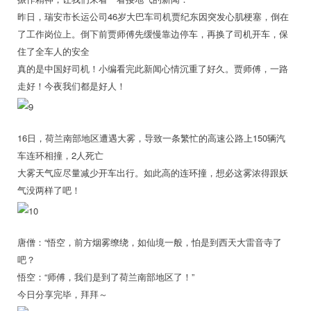
昨日，瑞安市长运公司46岁大巴车司机贾纪东因突发心肌梗塞，倒在
了工作岗位上。倒下前贾师傅先缓慢靠边停车，再换了司机开车，保
住了全车人的安全
真的是中国好司机！小编看完此新闻心情沉重了好久。贾师傅，一路
走好！今夜我们都是好人！
16日，荷兰南部地区遭遇大雾，导致一条繁忙的高速公路上150辆汽
车连环相撞，2人死亡
大雾天气应尽量减少开车出行。如此高的连环撞，想必这雾浓得跟妖
气没两样了吧！
唐僧：“悟空，前方烟雾缭绕，如仙境一般，怕是到西天大雷音寺了
吧？
悟空：“师傅，我们是到了荷兰南部地区了！”
今日分享完毕，拜拜～