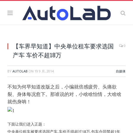
【车界早知道】中央单位租车要求选国
0
产车 车价不超18万
BY
AUTOLAB
ON
19 9 月, 2014
自媒体
不知为何早知道改版之后，小编就倍感疲劳、头痛欲
裂、身体每况愈下。那谁说的对，小啥啥怡情，大啥啥
就伤身呐！
下面让我们进入正题：
中央单位租车被要求选国产车,车价不得超过18万,包车合同禁超1年