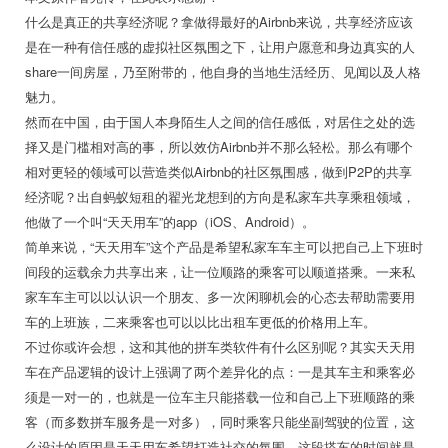
什么是真正的共享经济呢？拿做得最好的Airbnb来说，共享经济应该
是在一种有信任感的虚拟社区氛围之下，让用户愿意和身边真实的人
share一间房屋，乃至附带的，他自身的当地生活经历、见闻以及人格
魅力。
然而在中国，由于国人本身陌生人之间的信任感低，对居住之处的选
择又是门槛相对高的事，所以效仿Airbnb并不那么轻松。那么有哪个
相对更轻的领域可以营造类似Airbnb的社区氛围感，做到P2P的共享
经济呢？出自蚂蚁短租的翟光龙想到的方向是私家车共享乘租领域，
他做了一个叫“天天用车”的app（iOS、Android）。
简单来说，“天天用车”这个产品是希望私家车车主可以把自己上下班时
间段的运载余力共享出来，让一位顺路的乘客可以顺道搭乘。一来私
家车车主可以以认识一个朋友、多一次闲聊机会的心态去帮助需要用
车的上班族，二来乘客也可以以比出租车更低的价格用上车。
不过你或许会想，这和其他的拼车类软件有什么区别呢？其实天天用
车在产品逻辑的设计上强调了两个差异化的点：一是其车主和乘客必
须是一对一的，也就是一位车主只能搭载一位和自己上下班顺路的乘
客（而多数拼车服务是一对多），同时乘客只能坐副驾驶的位置，这
么设计的原因是天天用车希望打造社交的氛围，这段搭车的时间就是