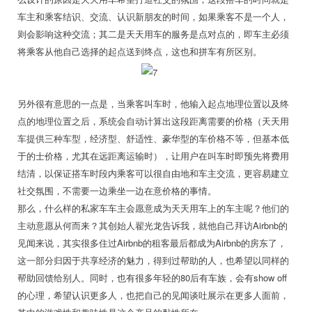
车主和乘客结识、交流、认识新朋友的时间，如果乘客不是一个人，
则会影响这种交流；其二是天天用车的服务是点对点的，即车主必须
将乘客从他自己选择的起点送到终点，这也和拼车有所区别。
另外很有意思的一点是，当乘客叫车时，他输入起点地理位置以及终
点的地理位置之后，系统会自动计算出这段距离需要的价格（天天用
车提供三种车型，经济型、舒适性、豪华型的车价格不等，但基本低
于的士价格，尤其在远距离运输时），让用户在叫车时即预先将费用
结清，以保证搭车时段内乘客可以很自由地和车主交流，更容易建立
社交氛围，不需要一边乘坐一边在意价格的事情。
那么，什么样的私家车车主会愿意成为天天用车上的车主呢？他们的
主动意愿从何而来？其创始人翟光龙告诉我，就他自己拜访Airbnb的
见闻来说，其实很多住过Airbnb的租客最后都成为Airbnb的房东了，
这一部分归因于共享经济的魅力，得到过帮助的人，也希望以同样的
帮助回馈给别人。同时，也有很多年轻的80后有车族，会有show off
的心理，希望认识更多人，也把自己的见闻谈吐展示在更多人面前，