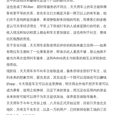
其中的游戏性和趣味性是这个产品的黏性所在。
这也造成了和Uber、易到等服务的不同点，天天用车上的车主能和乘
客有更平等的关系，首先车主们大概是月薪一两万以上的有车族，他
们并不是纯粹提供服务、希望挣取财务回报的司机，而乘客们则多数
是认可共享经济理念，平常上下班就打车的人或者是限行的司机，在
收入情况和知识程度上都会和车主更加接近，这也有利于社交、整体
社区氛围的营造。
至于安全问题，天天用车采取使用后评价的机制来建立信用——如果
有两位车主都给了一位乘客差评，即表示此人素质不够，那么他将不
被允许再次使用叫车服务，这和Airbnb房主与租客的相互点评机制也
很类似。
现阶段，天天用车并不向车主收取提成，服务所得全部归于车主，说
到未来的想象空间，翟光龙说，其实这是一个既可以花钱也可以赚钱
的app，今天我是车主可以在这里挣钱，明天我去外地不想开车便可以
成为乘客，使用之前挣得、沉淀下来的资金，而沉淀在应用内的资金
未来则有可能可以用于为车主提供加油、保养甚至保险等服务。
天天用车于今年七月份上线，八月份正式开始运营，目前只开放北京
地区，共有五千名车主，以及一万的用户，已经获得创新工场的三百