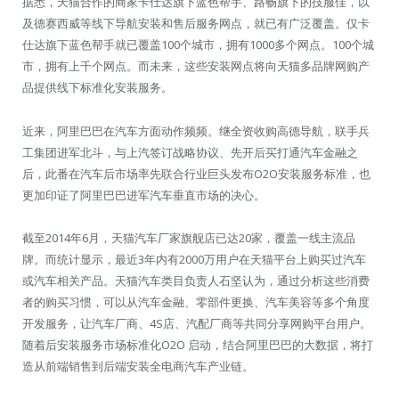
据悉，天猫合作的商家卡仕达旗下蓝色帮手、路畅旗下的技服佳，以
及德赛西威等线下导航安装和售后服务网点，就已有广泛覆盖。仅卡
仕达旗下蓝色帮手就已覆盖100个城市，拥有1000多个网点。100个城
市，拥有上千个网点。而未来，这些安装网点将向天猫多品牌网购产
品提供线下标准化安装服务。
近来，阿里巴巴在汽车方面动作频频。继全资收购高德导航，联手兵
工集团进军北斗，与上汽签订战略协议、先开后买打通汽车金融之
后，此番在汽车后市场率先联合行业巨头发布O2O安装服务标准，也
更加印证了阿里巴巴进军汽车垂直市场的决心。
截至2014年6月，天猫汽车厂家旗舰店已达20家，覆盖一线主流品
牌。而统计显示，最近3年内有2000万用户在天猫平台上购买过汽车
或汽车相关产品。天猫汽车类目负责人石坚认为，通过分析这些消费
者的购买习惯，可以从汽车金融、零部件更换、汽车美容等多个角度
开发服务，让汽车厂商、4S店、汽配厂商等共同分享网购平台用户。
随着后安装服务市场标准化O2O 启动，结合阿里巴巴的大数据，将打
造从前端销售到后端安装全电商汽车产业链。