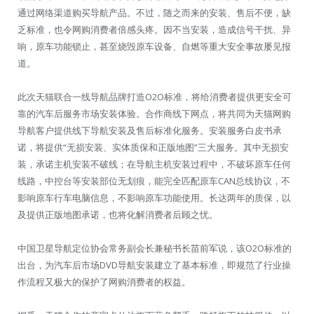
通过网络渠道购买导航产品。不过，随之而来的安装、售后不便，缺
乏标准，也令网购消费者倍感头疼。因不当安装，造成信号干扰、异
响，原车功能锁止，甚至烧毁原车设备、自燃等重大安全事故屡见报
道。
此次天猫联合一线导航品牌打造O2O标准，将给消费者提供更安全可
靠的汽车后服务市场安装体验。合作商线下网点，将共同为天猫网购
导航客户提供线下导航安装及售后标准化服务。安装服务白皮书承
诺，将提供“无损安装、实体质保和正版地图”三大服务。其中无损安
装，承诺主机安装不破线；在导航主机安装过程中，不破坏原车任何
线路，中控台等安装部位无划痕，能完全匹配原车CAN总线协议，不
影响原车行车电脑信息，不影响原车功能使用。长达两年的质保，以
及提供正版地图承诺，也将化解消费者后顾之忧。
中国卫星导航定位协会常务副会长兼秘书长苗前军说，该O2O标准的
出台，为汽车后市场DVD导航安装建立了基本标准，即规范了行业操
作流程又极大的保护了网购消费者的权益。