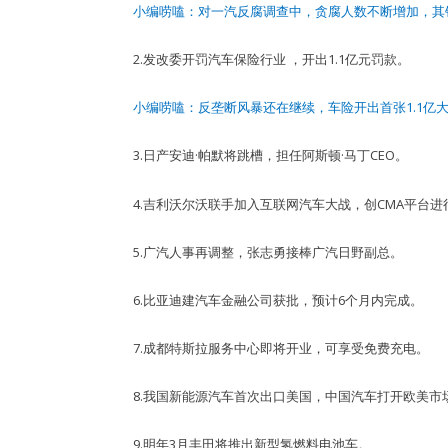
小编唠嗑：对一汽反腐调查中，贪腐人数不断增加，其
2.发改委开罚汽车保险行业 ，开出1.1亿元罚款。
小编唠嗑：反垄断风暴还在继续，车险开出首张1.1亿
3.日产安迪·帕默将跳槽，担任阿斯顿·马丁CEO。
4.吉利沃尔沃联手加入互联网汽车大战，创CMA平台进
5.广汽人事再调整，张志勇接棒广汽日野副总。
6.比亚迪建汽车金融公司获批，预计6个月内完成。
7.成都特斯拉服务中心即将开业，可享受免费充电。
8.我国新能源汽车首次出口美国，中国汽车打开欧美市
9.明年3月丰田将推出新型氢燃料电池车。