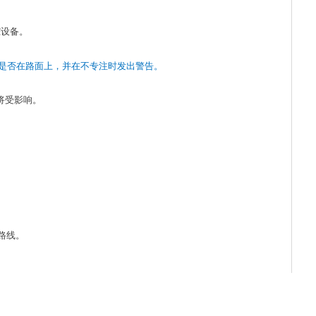
踪设备。
是否在路面上，并在不专注时发出警告。
型将受影响。
。
。
路线。