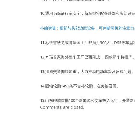
10.通用为保证行车安全，新车型将配备眼部和头部追
小编唠嗑：眼部与头部追踪设备，可判断司机的注意力
11.标致雪铁龙或将法国工厂裁员月300人，DS5等车
12.奇瑞首家海外整车工厂巴西落成， 四款新车将投产
13.挪威交通拥堵加重，大力推动电动车普及反成问题
14.固铂轮胎1492条不合格轮胎，在美被召回。
15.山东聊城首批100台新能源公交车投入运行，开通新
Comments are closed.