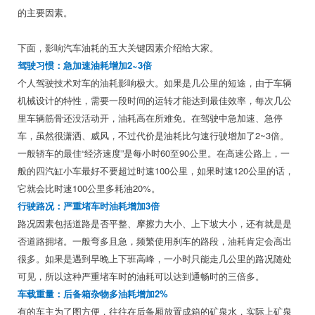
的主要因素。
下面，影响汽车油耗的五大关键因素介绍给大家。
驾驶习惯：急加速油耗增加2~3倍
个人驾驶技术对车的油耗影响极大。如果是几公里的短途，由于车辆
机械设计的特性，需要一段时间的运转才能达到最佳效率，每次几公
里车辆筋骨还没活动开，油耗高在所难免。在驾驶中急加速、急停
车，虽然很潇洒、威风，不过代价是油耗比匀速行驶增加了2~3倍。
一般轿车的最佳“经济速度”是每小时60至90公里。在高速公路上，一
般的四汽缸小车最好不要超过时速100公里，如果时速120公里的话，
它就会比时速100公里多耗油20%。
行驶路况：严重堵车时油耗增加3倍
路况因素包括道路是否平整、摩擦力大小、上下坡大小，还有就是是
否道路拥堵。一般弯多且急，频繁使用刹车的路段，油耗肯定会高出
很多。如果是遇到早晚上下班高峰，一小时只能走几公里的路况随处
可见，所以这种严重堵车时的油耗可以达到通畅时的三倍多。
车载重量：后备箱杂物多油耗增加2%
有的车主为了图方便，往往在后备厢放置成箱的矿泉水，实际上矿泉