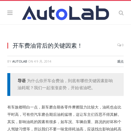
开车费油背后的关键因素！
0
BY
AUTOLAB
ON
4 9 月, 2014
观点
导语
为什么你开车会费油，到底有哪些关键因素影响
油耗呢？我们一起涨涨姿势，开始省油吧。
有车族都明白一点，新车磨合期各零件摩擦阻力比较大，油耗也会比
平时高，可有些汽车磨合期后油耗猛增，这让车主们百思不得其解。
其实，影响油耗的因素有很多，如车况、车辆自重、路况的好坏和个
人驾驶习惯等，所以我们不要一味觉得耗油高，应该找出影响油耗高