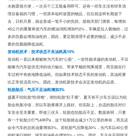
水购置很方便，一次买个三五瓶备用即可。还有一些车主没有经常清
理后备箱的习惯，一些原本临时放置的物品，往往就这样长期放下
去，日积月累，就会形成一笔不小的负担。据相关部门测算，每增加
45公斤的重量将使汽车的燃油消耗增加约2%，车辆是拉人载物的，过
多的负载会增加油耗的，因此，要定期清理不必要的物品，减少不必
要的负载能降低油耗。
发动机技术：技术状态不良油耗高10%
发动机一直以来都被称为汽车的“心脏”，一款性能卓越的发动机，不仅
能够为汽车提供充沛的动力输出、带来平顺的驾乘感受，而且能在行
车过程中有效地降低油耗。但如果技术状态不良的发动机，其油耗要
比正常状况高10%。因此，发动机新技术会决定发动机的品质。
轮胎胎压：气压不足油耗增加3%
盛夏不怕轮胎“吃得饱”，倒怕轮胎“肚子瘪”。夏天有不少车主误以为轮
胎会热胀冷缩，所以车胎瘪瘪开上路好。但实际上，合适的胎压对行
车安全至关重要。即使三伏天，轮胎也怕胎压不足。数据表明，只要
有一个轮胎少打气40KPa，这个轮胎就会减少1万公里的寿命，而且还
会令汽车的总耗油量增加3%。若轮胎气压降低30%，当汽车以40公里
的时速行驶时，轿车的油耗会增加5%－10%。因此，车主在不同情况