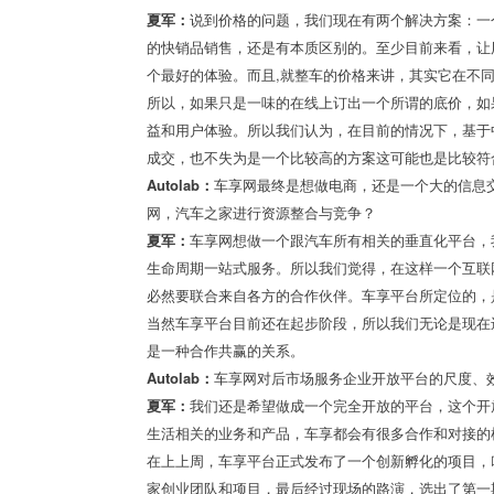
夏军：
说到价格的问题，我们现在有两个解决方案：一
的快销品销售，还是有本质区别的。至少目前来看，让
个最好的体验。而且,就整车的价格来讲，其实它在不
所以，如果只是一味的在线上订出一个所谓的底价，如
益和用户体验。所以我们认为，在目前的情况下，基于
成交，也不失为是一个比较高的方案这可能也是比较符
Autolab：
车享网最终是想做电商，还是一个大的信息交
网，汽车之家进行资源整合与竞争？
夏军：
车享网想做一个跟汽车所有相关的垂直化平台，
生命周期一站式服务。所以我们觉得，在这样一个互联
必然要联合来自各方的合作伙伴。车享平台所定位的，
当然车享平台目前还在起步阶段，所以我们无论是现在
是一种合作共赢的关系。
Autolab：
车享网对后市场服务企业开放平台的尺度、
夏军：
我们还是希望做成一个完全开放的平台，这个开
生活相关的业务和产品，车享都会有很多合作和对接的
在上上周，车享平台正式发布了一个创新孵化的项目，
家创业团队和项目，最后经过现场的路演，选出了第一