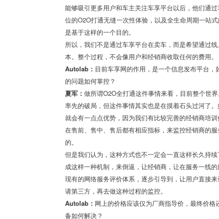
能够吸引更多用户和车主关注车享平台以后，他们通过
位的O2O打通无缝一次性体验，以及全生命周期一站
是基于这样的一个目的。
所以，我们不是通过车享平台在卖车，而是希望通过线
本。整个过程，不会像用户和经销商收取任何的费用。
Autolab：
目前车享网的作用，是一个信息发布平台，如
的问题如何掌控？
夏军：
做所谓O2O全打通这件事情来看，目前整个世
率先的破局，但这件事情其实也是在摸着石头过河了。
就会有一点点优势，因为我们有比较完善的经销商培训
在售前、售中、售后都有相应指标，来监控经销商的服
的。
但是我们认为，这种方式也不一定会一直这样长久持续
成这样一种机制，来倒逼，让经销商，让在服务一线的
现有的网络服务评价体系，逐步引导到，让用户直接来
请第三方，再去做这种过程的监控。
Autolab：
网上的价格应该仅为厂商指导价，最终价格
备如何解决？