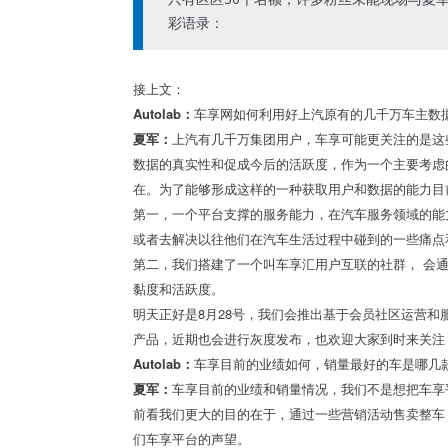
彩语录：
接上文：
Autolab：
车享网如何利用好上汽原有的几千万车主数
夏军：
上汽有几千万集团用户，车享可能更关注的是这
数据的真实性和促成今后的活跃度，作为一个主要考虑
在。为了能够形成这样的一种获取用户和数据的能力目
第一，一个平台支撑的服务能力，在汽车服务领域的能
或者去解决以往他们在汽车生活过程中碰到的一些痛点
第二，我们搭建了一个叫车享汇用户互联的社群， 会
黏度和活跃度。
明天正好是8月28号，我们会推出基于会员社区运营和
产品，近期也会进行灰度发布，也欢迎大家到时来关注
Autolab：
车享目前的业绩如何，销量最好的车是哪几
夏军：
车享目前的业绩和销量情况，我们不是想把车享
前看我们更大的目的在于，通过一些营销活动售卖整车
们车享平台的声望。