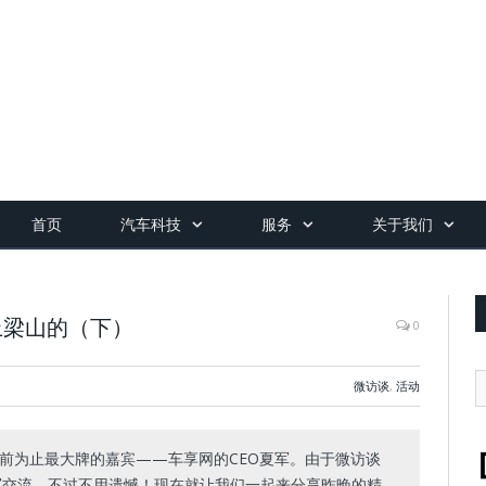
首页
汽车科技
服务
关于我们
上梁山的（下）
0
微访谈
,
活动
到目前为止最大牌的嘉宾——车享网的CEO夏军。由于微访谈
军交流。不过不用遗憾！现在就让我们一起来分享昨晚的精