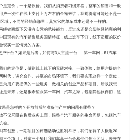
个是定价，一个是议价。我们从消费者习惯来看，整车的销售和一般
用户一次性在线上支付上万左右的金额来讲，我觉得这可能还不是一
同区域，不同的经销商那里，其实它的单车成本还是不一样的。
果经销商线下又没有实际的承接能力，反过来还是会影响经销商的利
中国现有的汽车销售服务国情特征，线上选车下订，线下适度的议价
合现实一些情况的方案。
户平台？如果是后者，如何与3大主流平台 — 第一车网，51汽车
我们的定位是，做到线上线下的无缝对接、一致体验，给用户提供全
网时代，讲究合作、共赢的市场环境下，我们要实现这样一个定位，
是为用户要提供的一些服务，做相关的创业产品和项目。所以我想，
还是未来，还是很希望跟第一车网、汽车之家，包括其他伙伴们，这
效果是怎样的？开放前后的准备与产生的问题有哪些？
放不仅局限在售后业务上面，跟整个汽车服务的生命周期，包括汽车
机会。
叫车创想，一期项目的评选活动也胜利举行，我们招募了大概近20
期三个项目，对这三个项目我们车享平台会和他们创业团队，未来在