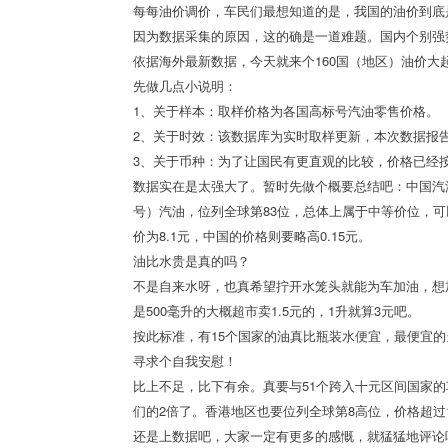
每每油价调价，车民们最想知道的是，我国的油价到底
因为数据采集的原因，这的确是一道难题。国内个别强
依据海外最新数据，今天就来个160国（地区）油价大
先做几点小说明：
1、关于样本：取样价格为各国高标号汽油零售价格。
2、关于时效：该数据库为实时取样更新，本次数据报告
3、关于币种：为了让国民有更直观的比较，价格已经
数据实在是太强大了。暂时先做个概要总结吧：中国汽油零
号）汽油，位列全球第83位，总体上属于中等价位，可
价为8.1元，中国的价格则要略高0.15元。
油比水贵是真的吗？
不是自来水呀，也真希望拧开水笼头就能为车加油，想
是500毫升的大概超市卖1.5元的，1升就算3元吧。
按此标准，有15个国家的油真比瓶装水便宜，最便宜的
寻求个自我安慰！
比上不足，比下有余。真要与51个跨入十元区间国家的
们的2倍了。香港地区也要位列全球第8高位，价格超过
还是上数据吧，大家一定有更多的感慨，就猛猛地评论