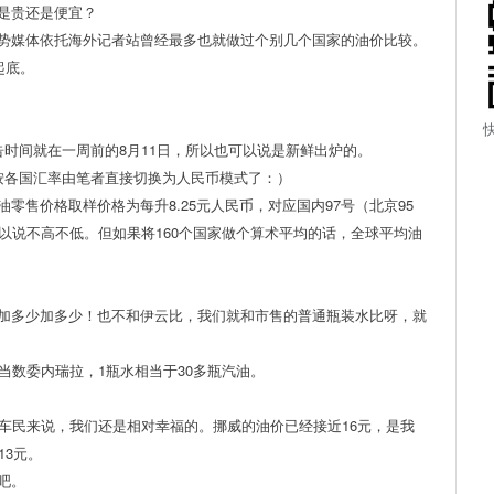
是贵还是便宜？
势媒体依托海外记者站曾经最多也就做过个别几个国家的油价比较。
起底。
时间就在一周前的8月11日，所以也可以说是新鲜出炉的。
按各国汇率由笔者直接切换为人民币模式了：）
售价格取样价格为每升8.25元人民币，对应国内97号（北京95
以说不高不低。但如果将160个国家做个算术平均的话，全球平均油
加多少加多少！也不和伊云比，我们就和市售的普通瓶装水比呀，就
当数委内瑞拉，1瓶水相当于30多瓶汽油。
车民来说，我们还是相对幸福的。挪威的油价已经接近16元，是我
13元。
吧。