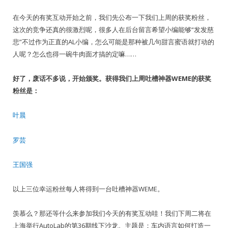
在今天的有奖互动开始之前，我们先公布一下我们上周的获奖粉丝，
这次的竞争还真的很激烈呢，很多人在后台留言希望小编能够“发发慈
悲”不过作为正直的AL小编，怎么可能是那种被几句甜言蜜语就打动的
人呢？怎么也得一碗牛肉面才搞的定嘛……
好了，废话不多说，开始颁奖。获得我们上周吐槽神器WEME的获奖
粉丝是：
叶晨
罗芸
王国强
以上三位幸运粉丝每人将得到一台吐槽神器WEME。
羡慕么？那还等什么来参加我们今天的有奖互动哇！我们下周二将在
上海举行AutoLab的第36期线下沙龙。主题是：车内语言如何打造一