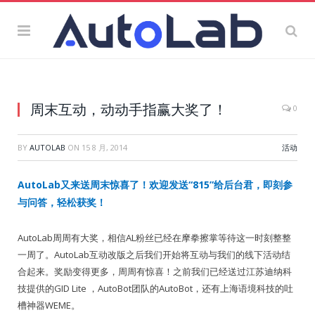
周末互动，动动手指赢大奖了！
0
BY
AUTOLAB
ON
15 8 月, 2014
活动
AutoLab又来送周末惊喜了！欢迎发送“815”给后台君，即刻参
与问答，轻松获奖！
AutoLab周周有大奖，相信AL粉丝已经在摩拳擦掌等待这一时刻整整
一周了。AutoLab互动改版之后我们开始将互动与我们的线下活动结
合起来。奖励变得更多，周周有惊喜！之前我们已经送过江苏迪纳科
技提供的GID Lite ，AutoBot团队的AutoBot，还有上海语境科技的吐
槽神器WEME。