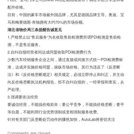
配件价格。
目前，中国的豪车市场被外国品牌，尤其是德国品牌主导。奥迪、宝
马和梅赛德斯-奔驰拥有大约70%的市场份额。
湖北省物价局三条提醒告诫意见
1.严格禁止以“售后服务”为名收取售前检测费所谓PDI检测是售前检
测，不是售后服务。
2.自纠自报经营者间达成同盟收取PDI检测费行为
少数汽车经销服务企业之间，通过直接或间接方式统一PDI检测费标
准，达成并实施价格同盟，操纵市场价格。其行为违反了《反垄断
法》和《反价格垄断规定》相关规定，必须立即停止和纠正，并主动
向反价格垄断执法机构报告。拒不自纠自报的，一经举报和查实，从
严处理。
3.强调要依法经营
要诚信经营，不能搞价格欺诈；要公平竞争，不能搞价格垄断；要平
等自愿，不能利用行业优势强制或变相强制服务收费。
针对有关部门反垄断处罚动作的骤然加快，AutoLab将密切关注
Comments are closed.