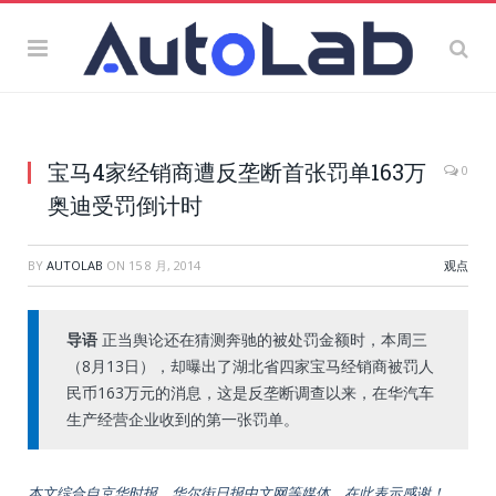
宝马4家经销商遭反垄断首张罚单163万
0
奥迪受罚倒计时
BY
AUTOLAB
ON
15 8 月, 2014
观点
导语
正当舆论还在猜测奔驰的被处罚金额时，本周三
（8月13日），却曝出了湖北省四家宝马经销商被罚人
民币163万元的消息，这是反垄断调查以来，在华汽车
生产经营企业收到的第一张罚单。
本文综合自京华时报、华尔街日报中文网等媒体，在此表示感谢！