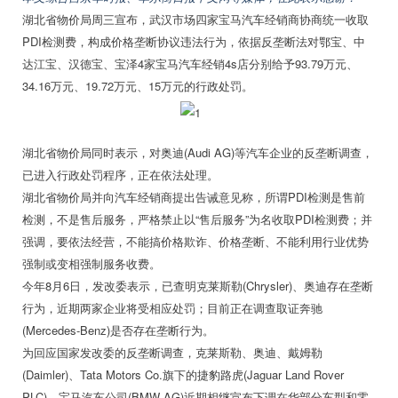
湖北省物价局周三宣布，武汉市场四家宝马汽车经销商协商统一收取
PDI检测费，构成价格垄断协议违法行为，依据反垄断法对鄂宝、中
达江宝、汉德宝、宝泽4家宝马汽车经销4s店分别给予93.79万元、
34.16万元、19.72万元、15万元的行政处罚。
湖北省物价局同时表示，对奥迪(Audi AG)等汽车企业的反垄断调查，
已进入行政处罚程序，正在依法处理。
湖北省物价局并向汽车经销商提出告诫意见称，所谓PDI检测是售前
检测，不是售后服务，严格禁止以“售后服务”为名收取PDI检测费；并
强调，要依法经营，不能搞价格欺诈、价格垄断、不能利用行业优势
强制或变相强制服务收费。
今年8月6日，发改委表示，已查明克莱斯勒(Chrysler)、奥迪存在垄断
行为，近期两家企业将受相应处罚；目前正在调查取证奔驰
(Mercedes-Benz)是否存在垄断行为。
为回应国家发改委的反垄断调查，克莱斯勒、奥迪、戴姆勒
(Daimler)、Tata Motors Co.旗下的捷豹路虎(Jaguar Land Rover
PLC)、宝马汽车公司(BMW AG)近期相继宣布下调在华部分车型和零