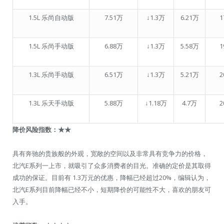
1.5L 乐尚自动版
7.51万
↓1.3万
6.21万
1
1.5L 乐尚手动版
6.88万
↓1.3万
5.58万
1
1.3L 乐尚手动版
6.51万
↓1.3万
5.21万
2
1.3L 乐天手动版
5.88万
↓1.18万
4.7万
2
降价风险指数：
★★
具有奔驰的贵族般的外观，宽敞的空间以及非常具有竞争力的价格，
北汽E系列一上市，就吸引了众多消费者的目光。准确的定价是其取得
成功的保证。目前有 1.3万元的优惠，降幅已经超过20%，编辑认为，
北汽E系列目前降幅已经不小，短期降价的可能性不大，喜欢的朋友可
入手。