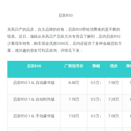
启辰R50
东风日产的品质，自主品牌的价格，启辰R50带给消费者的是不断的
惊喜。近日，编辑从东风日产启辰大兴专营店了解到，店内启辰R50
少量现车销售，购车现金优惠5000元，店内还提供了多种金融贷款方
案，感兴趣的朋友可到店咨询，详情见下表：
启辰R50
厂商指导价
降幅
现价
降
启辰R50 1.6L 自动豪华版
8.48万
0.5万↓
7.98万
启辰R50 1.6L 自动时尚版
7.78万
0.5万↓
7.28万
启辰R50 1.6L 手动豪华版
7.58万
0.5万↓
7.08万