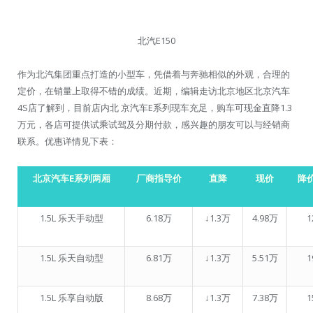
北汽E150
作为北汽集团重点打造的小型车，凭借着与奔驰相似的外观，合理的
定价，在销量上取得不错的成绩。近期，编辑走访北京地区北京汽车
4S店了解到，目前店内北 京汽车E系列现车充足，购车可现金直降1.3
万元，各店可提供试乘试驾及分期付款，感兴趣的朋友可以与经销商
联系。优惠详情见下表：
北京汽车E系列两厢
厂商指导价
直降
现价
降
1.5L 乐天手动型
6.18万
↓1.3万
4.98万
1
1.5L 乐天自动型
6.81万
↓1.3万
5.51万
1
1.5L 乐享自动版
8.68万
↓1.3万
7.38万
1