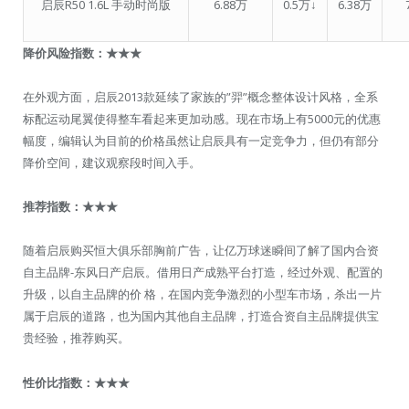
启辰R50 1.6L 手动时尚版
6.88万
0.5万↓
6.38万
降价风险指数：
★★★
在外观方面，启辰2013款延续了家族的”羿”概念整体设计风格，全系
标配运动尾翼使得整车看起来更加动感。现在市场上有5000元的优惠
幅度，编辑认为目前的价格虽然让启辰具有一定竞争力，但仍有部分
降价空间，建议观察段时间入手。
推荐指数：
★★★
随着启辰购买恒大俱乐部胸前广告，让亿万球迷瞬间了解了国内合资
自主品牌-东风日产启辰。借用日产成熟平台打造，经过外观、配置的
升级，以自主品牌的价 格，在国内竞争激烈的小型车市场，杀出一片
属于启辰的道路，也为国内其他自主品牌，打造合资自主品牌提供宝
贵经验，推荐购买。
性价比指数：
★★★