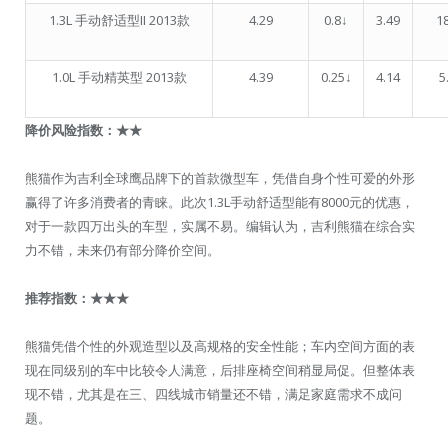
1.3L 手动舒适型II 2013款
4.29
0.8↓
3.49
1
1.0L 手动精英型 2013款
4.39
0.25↓
4.14
5
降价风险指数：★★
熊猫作为吉利全球鹰品牌下的首款微型车，凭借自身个性可爱的外形
赢得了许多消费者的青睐。此次1.3L手动舒适型能有8000元的优惠，
对于一款四万出头的车型，实属不易。编辑认为，吉利熊猫在综合实
力不错，未来仍有部分降价空间。
推荐指数：★★★
熊猫凭借个性的外观造型以及高规格的安全性能；车内空间方面的表
现在同级别的车中比较令人满意，后排座椅空间稍显局促。但整体表
现不错，尤其是在三、四线城市销量还不错，满足家庭需求不成问
题。