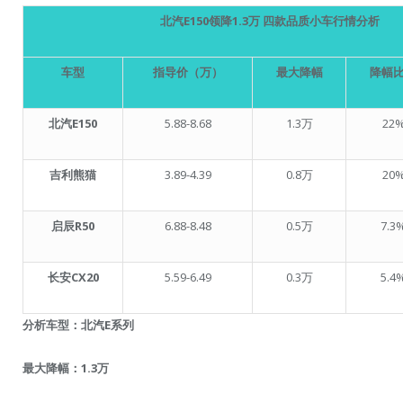
北汽E150领降1.3万 四款品质小车行情分析
车型
指导价（万）
最大降幅
降幅
北汽E150
5.88-8.68
1.3万
22
吉利熊猫
3.89-4.39
0.8万
20
启辰R50
6.88-8.48
0.5万
7.3
长安CX20
5.59-6.49
0.3万
5.4
分析车型：北汽E系列
最大降幅：1.3万