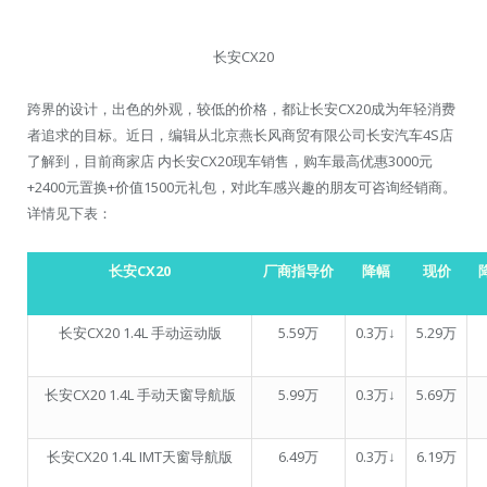
长安CX20
跨界的设计，出色的外观，较低的价格，都让长安CX20成为年轻消费
者追求的目标。近日，编辑从北京燕长风商贸有限公司长安汽车4S店
了解到，目前商家店 内长安CX20现车销售，购车最高优惠3000元
+2400元置换+价值1500元礼包，对此车感兴趣的朋友可咨询经销商。
详情见下表：
长安CX20
厂商指导价
降幅
现价
长安CX20 1.4L 手动运动版
5.59万
0.3万↓
5.29万
长安CX20 1.4L 手动天窗导航版
5.99万
0.3万↓
5.69万
长安CX20 1.4L IMT天窗导航版
6.49万
0.3万↓
6.19万