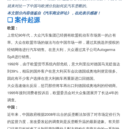
就来对比一下中国与欧洲分别如何反汽车垄断的。
本文部分内容借鉴自《汽车商业评论》，在此表示感谢！
❏
案件起源
欧盟：
上世纪90年代，大众汽车集团已经拥有欧盟机动车市场第一的占有
率。大众在欧盟市场的做法与在中国市场一样，通过其挑选并授权的
经销网络进行汽车销售。在意大利，大众通过其子公司Autogerma
SpA进行销售。
1992年，由于欧盟货币系统内部危机，意大利里拉对德国马克贬值达
到39%，相应的国外客户在意大利买车会比德国或奥地利便宜很多。
因此有不少客户选择在意大利购车再重新进口回德国。
大众迅速做出反应，惩罚那些将车再出口到德国或奥地利的经销商。
1995年接到消费者投诉后，欧盟委员会对大众集团展开了长达4年的
调查。
中国：
近年来，中国政府根据2008年出台的反垄断法加强了对市场定价行为
的监督力度，发改委发起的调查则是反垄断升温的最新迹象。有关部
门已将目标对准了从制药商到婴幼儿配方奶粉生产商在内的一系列外