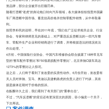
资品牌，部分企业被开出巨额罚单。
随着打垄断“老虎”的舆论炮口转向汽车领域，各大媒体纷纷指责外国豪
车厂商垄断中国市场、蓄意抬高价格并控制零配件销售，从中牟取暴
利。
按照李朴民的说明，早在2011年底，“我们在广泛征求相关企业、行业
协会、专家和律师意见的基础上，对严重违反反垄断法的一些汽车整
车、零配件生产企业和经销商进行了调查，并将根据违法的情况依法
作出处理。”
4月初，中国保险行业协会、中国汽车维修协会联合披露了18种常见车
型的“整车配件零整比”和“50项易损配件零整比”，北京奔驰C级车高达
1273%的零整比让人惊诧。
这之后，人们终于看到了发改委的实质性动作。6月份开始，发改委有
关人员对奔驰、宝马、奥迪以及捷豹路虎的负责人进行了约谈，其依
据是媒体近期对于价格的投诉。
在酝酿许久之后，我们看到了有关部门的“重拳出击”。
不过，“汽车反垄断”的背后还有更深层次的原因，容小编卖一个关子，
下次再说。