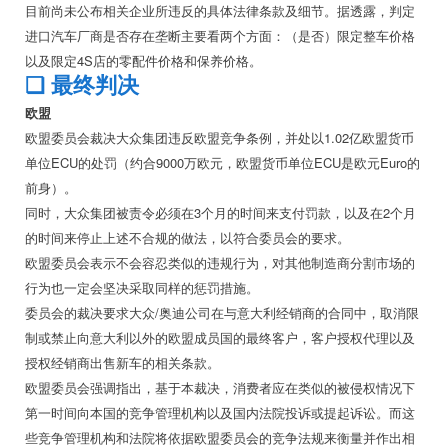
目前尚未公布相关企业所违反的具体法律条款及细节。据透露，判定
进口汽车厂商是否存在垄断主要看两个方面：（是否）限定整车价格
以及限定4S店的零配件价格和保养价格。
❏
最终判决
欧盟
欧盟委员会裁决大众集团违反欧盟竞争条例，并处以1.02亿欧盟货币
单位ECU的处罚（约合9000万欧元，欧盟货币单位ECU是欧元Euro的
前身）。
同时，大众集团被责令必须在3个月的时间来支付罚款，以及在2个月
的时间来停止上述不合规的做法，以符合委员会的要求。
欧盟委员会表示不会容忍类似的违规行为，对其他制造商分割市场的
行为也一定会坚决采取同样的惩罚措施。
委员会的裁决要求大众/奥迪公司在与意大利经销商的合同中，取消限
制或禁止向意大利以外的欧盟成员国的最终客户，客户授权代理以及
授权经销商出售新车的相关条款。
欧盟委员会强调指出，基于本裁决，消费者应在类似的被侵权情况下
第一时间向本国的竞争管理机构以及国内法院投诉或提起诉讼。而这
些竞争管理机构和法院将依据欧盟委员会的竞争法规来衡量并作出相