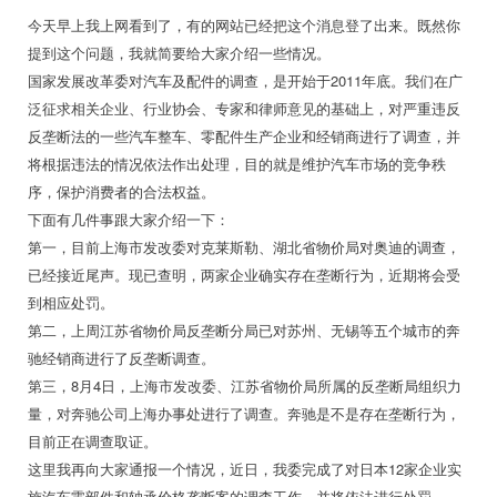
今天早上我上网看到了，有的网站已经把这个消息登了出来。既然你
提到这个问题，我就简要给大家介绍一些情况。
国家发展改革委对汽车及配件的调查，是开始于2011年底。我们在广
泛征求相关企业、行业协会、专家和律师意见的基础上，对严重违反
反垄断法的一些汽车整车、零配件生产企业和经销商进行了调查，并
将根据违法的情况依法作出处理，目的就是维护汽车市场的竞争秩
序，保护消费者的合法权益。
下面有几件事跟大家介绍一下：
第一，目前上海市发改委对克莱斯勒、湖北省物价局对奥迪的调查，
已经接近尾声。现已查明，两家企业确实存在垄断行为，近期将会受
到相应处罚。
第二，上周江苏省物价局反垄断分局已对苏州、无锡等五个城市的奔
驰经销商进行了反垄断调查。
第三，8月4日，上海市发改委、江苏省物价局所属的反垄断局组织力
量，对奔驰公司上海办事处进行了调查。奔驰是不是存在垄断行为，
目前正在调查取证。
这里我再向大家通报一个情况，近日，我委完成了对日本12家企业实
施汽车零部件和轴承价格垄断案的调查工作，并将依法进行处罚。