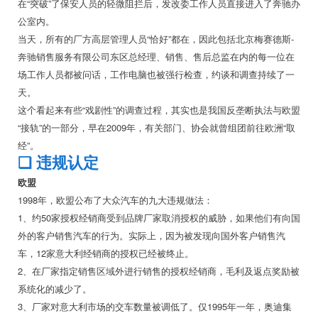
在“突破”了保安人员的轻微阻拦后，发改委工作人员直接进入了奔驰办
公室内。
当天，所有的厂方高层管理人员“恰好”都在，因此包括北京梅赛德斯-
奔驰销售服务有限公司东区总经理、销售、售后总监在内的每一位在
场工作人员都被问话，工作电脑也被强行检查，约谈和调查持续了一
天。
这个看起来有些“戏剧性”的调查过程，其实也是我国反垄断执法与欧盟
“接轨”的一部分，早在2009年，有关部门、协会就曾组团前往欧洲“取
经”。
❏
违规认定
欧盟
1998年，欧盟公布了大众汽车的九大违规做法：
1、约50家授权经销商受到品牌厂家取消授权的威胁，如果他们有向国
外的客户销售汽车的行为。实际上，因为被发现向国外客户销售汽
车，12家意大利经销商的授权已经被终止。
2、在厂家指定销售区域外进行销售的授权经销商，毛利及返点奖励被
系统化的减少了。
3、厂家对意大利市场的交车数量被调低了。仅1995年一年，奥迪集