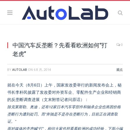
中国汽车反垄断？先看看欧洲如何“打
0
老虎”
BY
AUTOLAB
ON
6 8 月, 2014
观点
就在今天（8月6日）上午，国家发改委举行的新闻发布会上，秘
书长李朴民披露了发改委对外资车企、零配件生产企业和经销商
的反垄断调查进展（文末附答记者问原话）：
除克莱斯勒、奥迪，还有12家日本汽车零部件和轴承企业也将因价格
垄断行为遭到处罚。而“奔驰是不是存在垄断行为，目前正在调查取
证。”
面对媒体的齐声喊“打”，相信大家也想看看欧洲的成功经验，下面小编