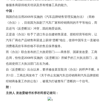
修服务商获得相关培训及所有维修工具的能力。
中国：
我国仍在沿用2005年实施的《汽车品牌销售管理实施办法》（简称
《办法》），目前因为加剧了汽车厂家和经销商间的不平等地位，而
且还与《反垄断法》冲突，因此饱受诟病。
正是该《办法》给予了进口车企自建销售渠道、授权经营等权利，让
汽车厂商在产品销售和渠道上获得“垄断”地位，使得中国车主一直被动
消费着高价车和价格不菲的售后保养服务。
而《办法》联合发布的三大政府部门——商务部、国家发改委、工商
总局，恰恰是2008年实施的《反垄断法》所赋予的三大执法部门，这
也就使得三大执法部门左右为难。
自《反垄断法》出台以来，要求修改甚至取消《办法》的呼声不断。8
月1日，工商总局发布了《关于停止实施汽车总经销商和汽车品牌授权
经销商备案工作的公告》，被视为打破整车厂垄断的一个信号。
附：
主持人 发改委秘书长李朴民答记者问：