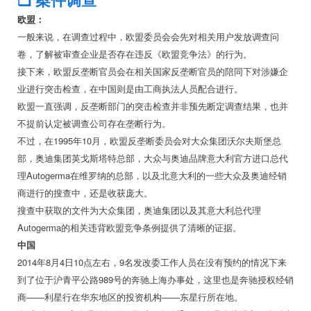
❏
案件调查
欧盟：
一般来说，在调查过程中，欧盟委员会会先对相关用户发放调查问
卷，了解被审查企业是否存在违反《欧盟竞争法》的行为。
接下来，欧盟反垄断官员会在相关国家反垄断官员的陪同下对涉嫌企
业进行突击检查，在中国则是由工商执法人员配合进行。
欧盟一直强调，反垄断部门的突击检查并非预先断定调查结果，也并
不提前认定被调查公司存在垄断行为。
不过，在1995年10月，欧盟反垄断委员会对大众集团沃尔夫斯堡总
部，奥迪集团英戈斯塔特总部，大众与奥迪品牌意大利官方进口总代
理Autogerma在维罗纳的总部，以及北意大利的一些大众及奥迪经销
商进行的搜查中，还是收获庞大。
搜查中获取的文件为大众集团，奥迪集团以及其意大利总代理
Autogerma的相关违背欧盟竞争条例提供了清晰的证据。
中国
2014年8月4日10点左右，9名发改委工作人员在没有预约的情况下来
到了位于沪青平公路989号的奔驰上海办事处，这里也是奔驰授权经销
商——利星行在华东地区的投资机构——东星行所在地。