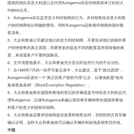
团就拒绝向其意大利进口总代理Autogerma供应经销商原本订好的大
约8000台车。
4、Autogerma存在监管意大利经销商的行为，并对销售给非意大利客
户的经销商给以明确的警告。同时Autogerma还检查经销商的国外顾
客清单。
5、大众和奥迪公司建议他们的意大利经销商，不要告诉他们的国外客
户拒绝销售的真正原因，而要更多的提及不同的配置及跨国保修的难
度，来劝退客户不要跨国购买。
6、文件清楚地显示，大众和奥迪充分意识到这些行为的不合法性。
7、在1995年7月的一份手写备忘录中，大众建议，基于“政治原因“，
Autogerma应该对一个“真正的客户授权代理“让步，以避免欧盟“收回
集体豁免条例”（BlockExemption Regulation）。
8、大众和奥迪将在德国和奥地利登记的车辆底盘号转给意大利的总代
理Autogerma，以便Autogerma来确认那些将车辆销售给德国和奥地
利客户的意大利授权经销商。
9、大众和奥迪还要求经销商提供发票和销售合同，否则拒绝开具车辆
确认证明。这样大众和奥迪就可以确认车辆的初始地及销售目的地。
中国