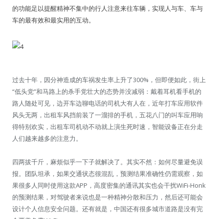
的功能足以提醒精神不集中的行人注意来往车辆，实现人与车、车与
车的最有效和最实用的互动。
过去十年，因分神造成的车祸发生率上升了300%，但即便如此，街上
“低头党”和马路上的杀手党壮大的态势并没减弱：戴着耳机看手机的
路人随处可见，边开车边聊电话的司机大有人在，近年打车应用软件
风头无两，出租车风挡前装了一溜排的手机，五花八门的叫车应用响
得特别欢实，出租车司机动不动就上演生死时速，智能设备正在分走
人们越来越多的注意力。
四两拔千斤，麻烦似乎一下子就解决了。其实不然：如何尽量避免误
报。团队坦承，如果交通状态很混乱，预测结果准确性仍需观察，如
果很多人同时使用这款APP，高度密集的通讯其实也会干扰WiFi-Honk
的预测结果，对驾驶者来说也是一种精神分散和压力，然后还可能会
设计个人信息安全问题。还有就是，中国还有很多城市道路是没有完