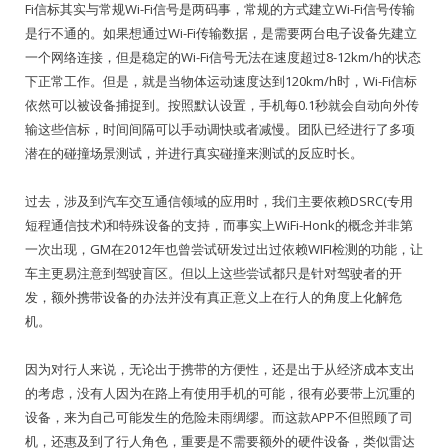
Fi信标其实与常规Wi-Fi信号是两码事，常规的方式建立Wi-Fi信号传输
是行不通的。如果想通过Wi-Fi传输数据，是需要两台电子设备先建立
一个网络连接，但是稳定的Wi-Fi信号无法在速度超过8-12km/h的状态
下正常工作。但是，就是当物体运动速度达到120km/h时，Wi-Fi信标
依然可以被设备捕捉到。按照默认设置，手机每0.1秒就会自动向外传
输这些信标，时间间隔可以手动调快或者减慢。团队已经进行了多项
潜在的碰撞场景测试，并进行真实碰撞来测试的反应时长。
过去，涉及到汽车交互通信领域的应用时，我们主要依赖DSRC(专用
短程通信技术)和特殊设备的支持，而事实上WiFi-Honk的概念并非第
一次出现，GM在2012年也曾尝试研发过出过依赖WIFI检测的功能，让
车主更易注意到驾驶盲区。但以上这些尝试都只是针对驾驶者的开
发，额外携带设备的办法并没有真正意义上在行人的角度上化解危
机。
因为对行人来说，无论出于携带的方便性，还是出于从经济成本支出
的考虑，没有人因为在路上有使用手机的可能，很有必要带上沉重的
设备，来为自己可能发生的危险未雨绸缪。而这款APP不但照顾了司
机，还惠及到了行人角色，重要是不需要额外的硬件设备，类似雷达