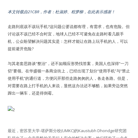
本文转载自21CBR，作者：杜淑婷、程梦柳，在此表示感谢！
走路到底该不该玩手机?这问题公婆说都有理，有需求，也有危险。但
讨论该不该已经不合时宜，地球人已经不可避免在走路时看几眼手
机，公众盼望解决问题其实是：怎样才能让在路上玩手机的人，可以
提前避开危险?
与其老套思路谈“整治”，还不如顺应形势找答案，美国人也深得“一刀
切”要领。在华盛顿一条商业街上，已经出现了划分“使用手机”与“禁止
使用手机”的通行道，方便闪开那些走路匆匆的人，各走各路。但是，
对需要在路上打手机的人来说，显然这办法还不够酷，如果旁边突然
蹿出一辆车，还是得倒霉。
最近，密苏里大学-堪萨斯分校(UMKC)的Kaustubh Dhondge研究团
队提出了一个非常酷的关于行人安全的解决方案：他们研发了一个名