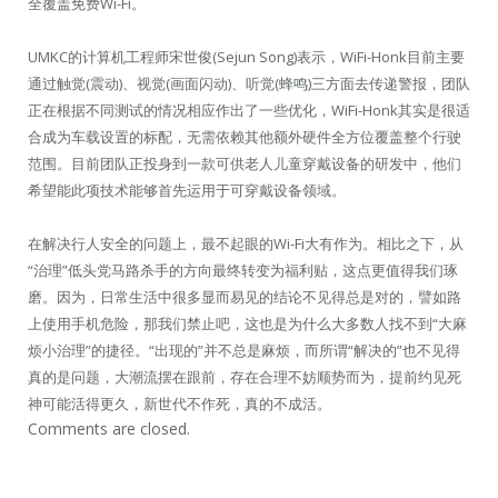
全覆盖免费Wi-Fi。
UMKC的计算机工程师宋世俊(Sejun Song)表示，WiFi-Honk目前主要
通过触觉(震动)、视觉(画面闪动)、听觉(蜂鸣)三方面去传递警报，团队
正在根据不同测试的情况相应作出了一些优化，WiFi-Honk其实是很适
合成为车载设置的标配，无需依赖其他额外硬件全方位覆盖整个行驶
范围。目前团队正投身到一款可供老人儿童穿戴设备的研发中，他们
希望能此项技术能够首先运用于可穿戴设备领域。
在解决行人安全的问题上，最不起眼的Wi-Fi大有作为。相比之下，从
“治理”低头党马路杀手的方向最终转变为福利贴，这点更值得我们琢
磨。因为，日常生活中很多显而易见的结论不见得总是对的，譬如路
上使用手机危险，那我们禁止吧，这也是为什么大多数人找不到“大麻
烦小治理”的捷径。“出现的”并不总是麻烦，而所谓“解决的”也不见得
真的是问题，大潮流摆在跟前，存在合理不妨顺势而为，提前约见死
神可能活得更久，新世代不作死，真的不成活。
Comments are closed.