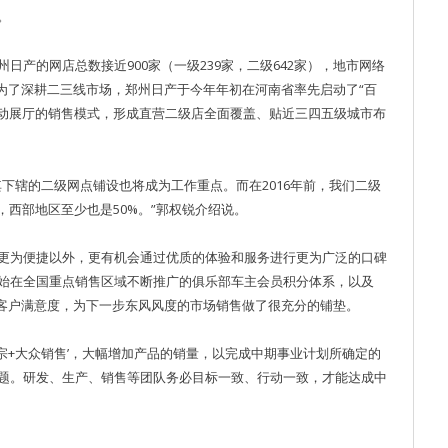
。
产的网店总数接近900家（一级239家，二级642家），地市网络
。为了深耕二三线市场，郑州日产于今年年初在河南省率先启动了“百
移动展厅的销售模式，形成直营二级店全面覆盖、贴近三四五级城市布
下辖的二级网点铺设也将成为工作重点。而在2016年前，我们二级
，西部地区至少也是50%。”郭权锐介绍说。
更为便捷以外，更有机会通过优质的体验和服务进行更为广泛的口碑
始在全国重点销售区域不断推广的俱乐部车主会员积分体系，以及
了客户满意度，为下一步东风风度的市场销售做了很充分的铺垫。
大宗+大众销售’，大幅增加产品的销量，以完成中期事业计划所确定的
题。研发、生产、销售等团队务必目标一致、行动一致，才能达成中