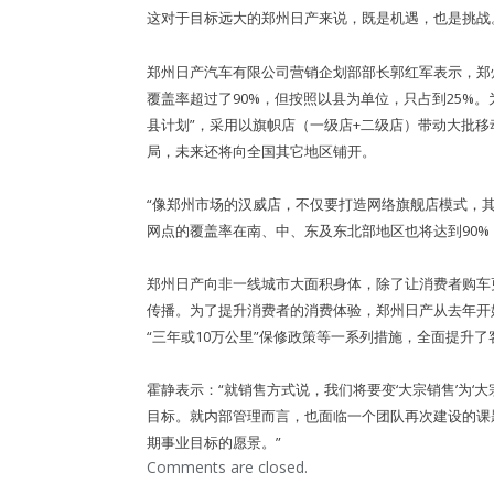
这对于目标远大的郑州日产来说，既是机遇，也是挑战
郑州日产汽车有限公司营销企划部部长郭红军表示，郑州日
覆盖率超过了90%，但按照以县为单位，只占到25%
县计划”，采用以旗帜店（一级店+二级店）带动大批
局，未来还将向全国其它地区铺开。
“像郑州市场的汉威店，不仅要打造网络旗舰店模式，其
网点的覆盖率在南、中、东及东北部地区也将达到90%
郑州日产向非一线城市大面积身体，除了让消费者购车
传播。为了提升消费者的消费体验，郑州日产从去年开
“三年或10万公里”保修政策等一系列措施，全面提升
霍静表示：“就销售方式说，我们将要变‘大宗销售’为‘
目标。就内部管理而言，也面临一个团队再次建设的课
期事业目标的愿景。”
Comments are closed.