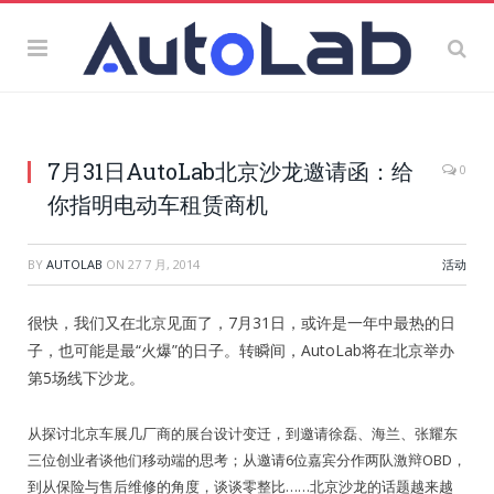
7月31日AutoLab北京沙龙邀请函：给
0
你指明电动车租赁商机
BY
AUTOLAB
ON
27 7 月, 2014
活动
很快，我们又在北京见面了，7月31日，或许是一年中最热的日
子，也可能是最“火爆”的日子。转瞬间，AutoLab将在北京举办
第5场线下沙龙。
从探讨北京车展几厂商的展台设计变迁，到邀请徐磊、海兰、张耀东
三位创业者谈他们移动端的思考；从邀请6位嘉宾分作两队激辩OBD，
到从保险与售后维修的角度，谈谈零整比……北京沙龙的话题越来越