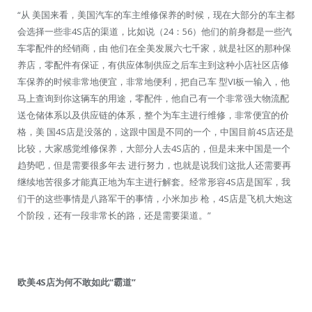
“从 美国来看，美国汽车的车主维修保养的时候，现在大部分的车主都
会选择一些非4S店的渠道，比如说（24：56）他们的前身都是一些汽
车零配件的经销商，由 他们在全美发展六七千家，就是社区的那种保
养店，零配件有保证，有供应体制供应之后车主到这种小店社区店修
车保养的时候非常地便宜，非常地便利，把自己车 型VI板一输入，他
马上查询到你这辆车的用途，零配件，他自己有一个非常强大物流配
送仓储体系以及供应链的体系，整个为车主进行维修，非常便宜的价
格，美 国4S店是没落的，这跟中国是不同的一个，中国目前4S店还是
比较，大家感觉维修保养，大部分人去4S店的，但是未来中国是一个
趋势吧，但是需要很多年去 进行努力，也就是说我们这批人还需要再
继续地苦很多才能真正地为车主进行解套。经常形容4S店是国军，我
们干的这些事情是八路军干的事情，小米加步 枪，4S店是飞机大炮这
个阶段，还有一段非常长的路，还是需要渠道。”
欧美4S店为何不敢如此“霸道”