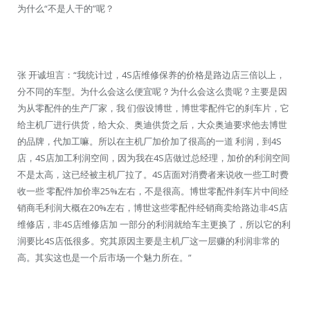
为什么“不是人干的”呢？
张 开诚坦言：“我统计过，4S店维修保养的价格是路边店三倍以上，
分不同的车型。为什么会这么便宜呢？为什么会这么贵呢？主要是因
为从零配件的生产厂家，我 们假设博世，博世零配件它的刹车片，它
给主机厂进行供货，给大众、奥迪供货之后，大众奥迪要求他去博世
的品牌，代加工嘛。所以在主机厂加价加了很高的一道 利润，到4S
店，4S店加工利润空间，因为我在4S店做过总经理，加价的利润空间
不是太高，这已经被主机厂拉了。4S店面对消费者来说收一些工时费
收一些 零配件加价率25%左右，不是很高。博世零配件刹车片中间经
销商毛利润大概在20%左右，博世这些零配件经销商卖给路边非4S店
维修店，非4S店维修店加 一部分的利润就给车主更换了，所以它的利
润要比4S店低很多。究其原因主要是主机厂这一层赚的利润非常的
高。其实这也是一个后市场一个魅力所在。”