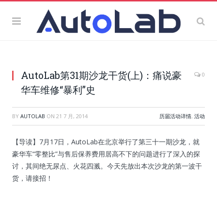
AutoLab第31期沙龙干货(上)：痛说豪
0
华车维修“暴利”史
BY
AUTOLAB
ON
21 7 月, 2014
历届活动详情
,
活动
【导读】7月17日，AutoLab在北京举行了第三十一期沙龙，就
豪华车“零整比”与售后保养费用居高不下的问题进行了深入的探
讨，其间绝无尿点、火花四溅。今天先放出本次沙龙的第一波干
货，请接招！