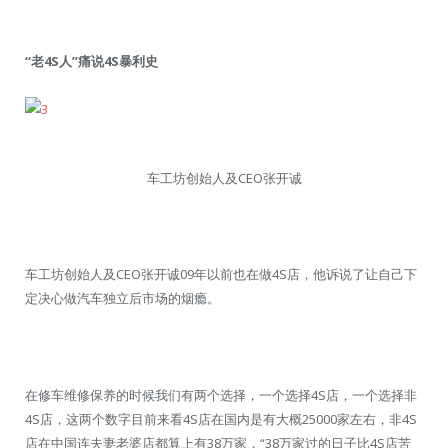
“老4S人”痛说4S暴利史
车工坊创始人及CEO张开诚
车工坊创始人及CEO张开诚09年以前也在做4S店，他诉说了让自己下
定决心做汽车独立后市场的烟瘾。
在修车维修保养的时候我们有两个选择，一个选择4S店，一个选择非
4S店，这两个数字目前来看4S店在国内是有大概25000家左右，非4S
店在中国连夫妻老婆店都算上有38万家，“38万家过的日子比4S店苦