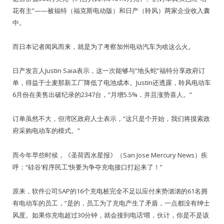
花有主”——被福特（福克斯电动版）和日产（聆风）两家企业收入囊
中。
而日本记者闻风而来，就是为了考察加州电动汽车为啥这么火。
日产发言人Justin Saia表示，这一次能够与“地头蛇”福特分享政府订
单，得益于士麦那新工厂降低了电池成本。Justin还透露，聆风电动车
6月份在美售出破纪录的2347台，“月增5.5%，并且涨势喜人。”
订单虽然不大，但湾区政府人士表示，“这只是个开始，我们将摸索政
府采购电动车的模式。”
而今年早些时候，《圣荷西水星报》（San Jose Mercury News）疾
呼：“硅谷‘程序民工’快要为争夺充电接口打起来了！”
原来，软件公司SAP的16个充电桩完全不足以应付来势汹汹的61名拥
有电动车的员工，“是的，员工为了充电产生了矛盾，一点都没有绅士
风度。如果你充电超过30分钟，就会接到电话‘喂，伙计，你是不是该