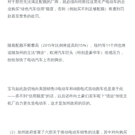
对于那些无法满足配额的厂商，就必须向特斯拉这类生产电动车的企
业购买“绿色汽车信用”额度，否则（例如买不到足够配额）将遭到罚
款甚至禁售的处罚。
随着配额不断攀高（2015年比例将提高到15%）、纽约等11个州也将
追随加州的立法“脚步”，欧洲汽车巨头（特别是豪华车）倍感压力，
纷纷加快了电动汽车上市的脚步。
宝马如此急切地向美国销售i3电动车和i8插电式混动跑车也是基于此
——弄不到“信用额度”的话，以后还咋向土豪们卖车呢？“强迫”传统主
机厂自力更生造电动车，这才是加州政府的目的。
（2）加州政府签署了六部关于推动电动车销售的法案，其中对向购买