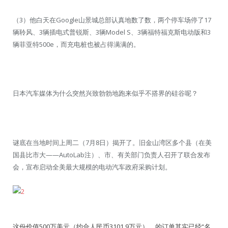
（3）他白天在Google山景城总部认真地数了数，两个停车场停了17
辆聆风、3辆插电式普锐斯、3辆Model S、3辆福特福克斯电动版和3
辆菲亚特500e，而充电桩也被占得满满的。
日本汽车媒体为什么突然兴致勃勃地跑来似乎不搭界的硅谷呢？
谜底在当地时间上周二（7月8日）揭开了。旧金山湾区多个县（在美
国县比市大——AutoLab注）、市、有关部门负责人召开了联合发布
会，宣布启动全美最大规模的电动汽车政府采购计划。
这份价值500万美元（约合人民币3101.9万元）、的订单其实已经“名