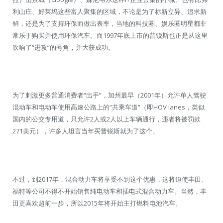
利山庄、好莱坞这些富人聚集的区域，不论是为了标新立异、追求新
鲜，还是为了支持环保而做出表率，当地的科技圈、娱乐圈明星都非
常乐于购买并使用环保汽车。而1997年底上市的普锐斯也正是从这里
吹响了“进攻”的号角，并大获成功。
为了刺激更多普通消费者“出手”，加州最早（2001年）允许单人驾驶
混动车和电动车使用高速公路上的“共乘车道”（即HOV lanes，类似
国内的公交专用道，只允许2人或2人以上车辆通行，违者将被罚款
271美元），许多人坦言当年买普锐斯就为了这个。
不过，到2017年，混合动力车将享受不到这个优惠，这将迫使丰田、
福特等公司不得不开始销售纯电动车和插电式混合动力车。当然，丰
田更喜欢超前一步，所以2015年将开始主打燃料电池汽车。