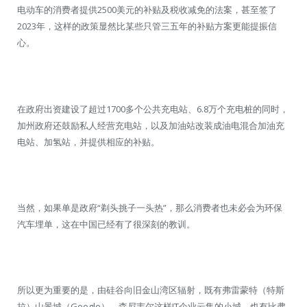
电动车的消费者提供2500美元的补贴及税收减免的法案，甚至签了
2023年，这样的政策显然比某些只管三五年的补贴方案更能提振信
心。
在政府出资建设了超过1700多个公共充电站、6.8万个充电桩的同时，
加州政府还鼓励私人经营充电站，以及加油站改装成油电混合加油充
电站、加氢站，并提供相应的补贴。
当然，如果单是政府“剃头挑子一头热”，那么消费者也未必会为环保
汽车埋单，这在中国已经有了很深刻的教训。
所以更为重要的是，由硅谷向旧金山湾区辐射，既有弗雷蒙特（特斯
拉）山景城（Google）、森尼韦尔这样IT企业云集的小城、也有比弗