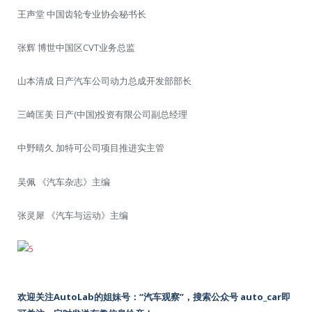
王声堂 中国齿轮专业协会秘书长
张辉 博世中国区CVT业务总监
山本清成 日产汽车公司动力总成开发部部长
三崎匡美 日产(中国)投资有限公司副总经理
中野晴久 加特可公司项目推进实主管
吴佩 《汽车杂志》主编
张灵犀 《汽车与运动》主编
欢迎关注AutoLab的姐妹号：“汽车观察”，搜索公众号 auto_car即