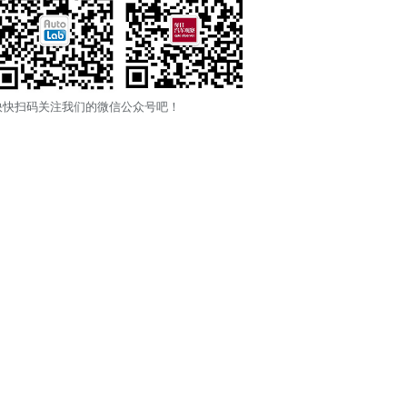
快快扫码关注我们的微信公众号吧！