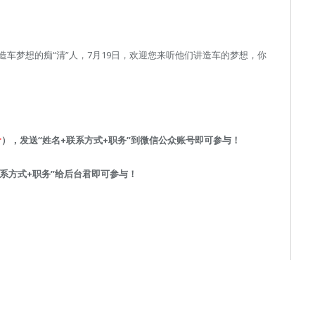
车梦想的痴“清”人，7月19日，欢迎您来听他们讲造车的梦想，你
r
），发送“姓名+联系方式+职务”到微信公众账号即可参与！
联系方式+职务”给后台君即可参与！