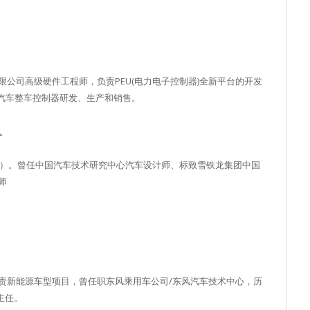
公司高级硬件工程师，负责PEU(电力电子控制器)全新平台的开发
动汽车整车控制器研发、生产和销售。
人
院）。曾任中国汽车技术研究中心汽车设计师、标致雪铁龙集团中国
师
责新能源车型项目，曾任职东风乘用车公司/东风汽车技术中心，历
主任。