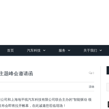
首页
汽车科技
服务
关于我们
车主题峰会邀请函
0
活动
限公司和上海地平线汽车科技有限公司联合主办的“智能驱动 领
划发布会即将拉开帷幕，在此诚邀您莅临现场！