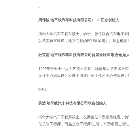
。
周伟波 地平线汽车科技有限公司CTO 联合创始人
清华大学汽车工程系硕士、学士。曾任联合汽车电子有限
以及实验室建设，建立完整的PEU测试能力。熟悉电
杜宝南 地平线汽车科技有限公司首席设计师 联合创始
1996年毕业于中央工艺美术学院（现清华大学美术学
设计中心高级设计经理上海通用泛亚技术中心资深设计
等职。
吴波 地平线汽车科技有限公司联合创始人
清华大学汽车工程系硕士，长期担任车型项目经理，负
任总装工程师，商品企划工程师/主管，车型项目主管/