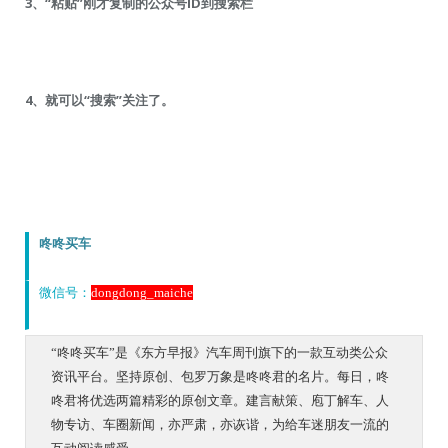
3、“粘贴”刚才复制的公众号ID到搜索栏
4、就可以“搜索”关注了。
咚咚买车
微信号：
dongdong_maiche
“咚咚买车”是《东方早报》汽车周刊旗下的一款互动类公众
资讯平台。坚持原创、包罗万象是咚咚君的名片。每日，咚
咚君将优选两篇精彩的原创文章。建言献策、庖丁解车、人
物专访、车圈新闻，亦严肃，亦诙谐，为给车迷朋友一流的