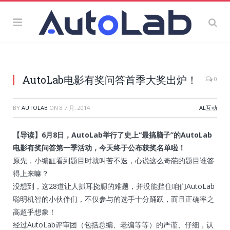
AutoLab电影有奖问答首季大奖出炉！
0
BY
AUTOLAB
ON
8 7 月, 2014
AL互动
【导读】6月8日，AutoLab举行了史上“最搞脑子”的AutoLab
电影有奖问答第一季活动，今天终于公布获奖名单啦！
原先，小编缸看到题目时就叫苦不迭，心说这么奇葩的题目谁答
得上来嘛？
没想到，这28道让人抓耳挠腮的难题，并没能挡住咱们AutoLab
聪明机智的小伙伴们，不仅参与的选手十分踊跃，而且正确率之
高超乎想象！
经过AutoLab评审团（包括总编、老编等等）的严谨、仔细，认