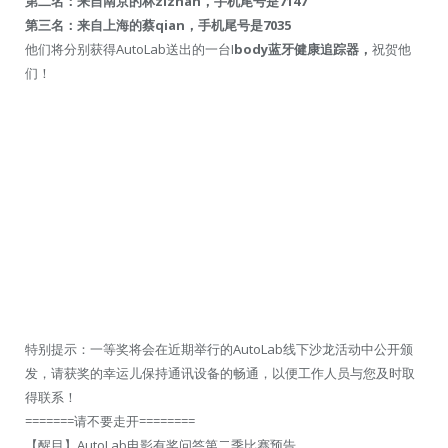
第二名：来自南京的林zizhan，手机尾号是7147
第三名：来自上海的蔡qian，手机尾号是7035
他们将分别获得AutoLab送出的一台I
body蓝牙健康追踪器，
祝贺他
们！
特别提示：一等奖将会在近期举行的AutoLab线下沙龙活动中公开颁
发，请获奖的幸运儿保持通讯设备的畅通，以便工作人员与您及时取
得联系！
=======请不要走开========
【醒目】AutoLab电影有奖问答第二季比赛预告