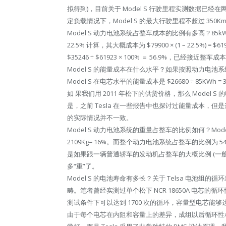
拟得到)，目前关于 Model S 行驶里程实测数据已经
定负载情况下，Model S 的最大行驶里程不超过 350K
Model S 动力电池系统占整车成本的比例有多高？85kWh
22.5% 计算，其大概成本为 $79900 × (1 – 22.5%
$35246 ÷ $61923 × 100% ＝ 56.9%，已经接近整车成
Model S 的能量成本在什么水平？如果按照动力电池系统的成
Model S 在电芯水平的能量成本是 $26680 ÷ 85KW
如 果我们用 2011 年松下的供货价格，那么 Model S 的
是，之前 Tesla 在一些报告中也探讨过能量成本，
的实际情况并不一致。
Model S 动力电池系统的重量占整车的比例如何？Model
2109Kg= 16%。而整个动力电池系统占整车的比例为 544
是如果跟一辆普通轿车的发动机占整车的大概比例 (一般 1
多“重”了。
Model S 的电池寿命有多长？关于 Telsa 电池组
畴。笔者曾经实测过单个松下 NCR 18650A 电芯的循环性
测试条件下可以达到 1700 次的循环，容量型电芯能
由于每个电芯在内阻和容量上的差异，成组以后循环性相对