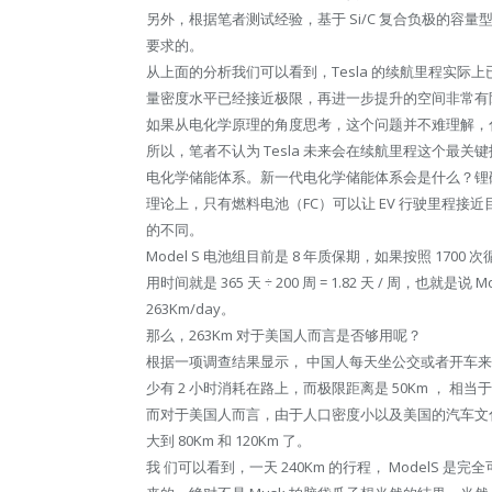
另外，根据笔者测试经验，基于 Si/C 复合负极的容量型
要求的。
从上面的分析我们可以看到，Tesla 的续航里程实
量密度水平已经接近极限，再进一步提升的空间非常有
如果从电化学原理的角度思考，这个问题并不难理解，
所以，笔者不认为 Tesla 未来会在续航里程这个最
电化学储能体系。新一代电化学储能体系会是什么？锂
理论上，只有燃料电池（FC）可以让 EV 行驶里程
的不同。
Model S 电池组目前是 8 年质保期，如果按照 17
用时间就是 365 天 ÷ 200 周 = 1.82 天 / 周，也就是说
263Km/day。
那么，263Km 对于美国人而言是否够用呢？
根据一项调查结果显示， 中国人每天坐公交或者开车来
少有 2 小时消耗在路上，而极限距离是 50Km ， 
而对于美国人而言，由于人口密度小以及美国的汽车文
大到 80Km 和 120Km 了。
我 们可以看到，一天 240Km 的行程， ModelS 是