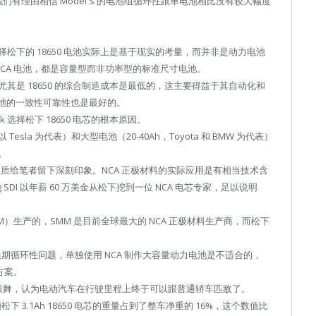
，我们有理由相信 Model S 的电池组循环性跟单电池相比没有较大幅度
 选择松下的 18650 电池实际上是基于现实的考量，而并非是动力电池
 NCA 电池，都是容量型而非功率型的标准尺寸电池。
其是 18650 的综合制造成本是最低的，这主要得益于其自动化和
电池的一致性可靠性也是最好的。
选择松下 18650 电芯的根本原因。
a 为代表）和大型电池（20-40Ah，Toyota 和 BMW 为代表）
。
的高品质给笔者留下深刻印象。NCA 正极材料的实际应用是有相当技术含
DI 以年薪 60 万美金从松下挖到一位 NCA 电芯专家，足以说明
M）生产的，SMM 是目前全球最大的 NCA 正极材料生产商，而松下
长期循环性问题，单独使用 NCA 制作大容量动力电池是不适合的，
方案。
感到兴奋鼓舞，认为电动汽车在行驶里程上终于可以跟普通轿车匹敌了。
 3.1Ah 18650 电芯的重量占到了整车净重的 16%，这个数值比