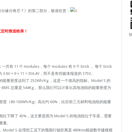
的缘分缘分将尽？》的第二部分，敬请欣赏：
天定时推送给亲！
有 11 个 modules，每个 modules 有 9 个 brick ， 每个 brick
6V × 9 × 11 = 356.4V，而不是有些媒体报道的 375V。
电芯的能量密度达到了 252Wh/Kg ，这是一个很高的指标。Model S 的
 + Pack + BMS 总重是 544Kg， 那么我们可以计算出其电池组的能量密度为
80-100Wh/Kg）高出约 60%，比目前三元材料电池组的能量
比下降了 45%，这主要是因为 Model S 的电池组位于车底，需要
重量。
绍，Model S 在理想工况下的预期行驶距离是 480Km(根据数学建模模