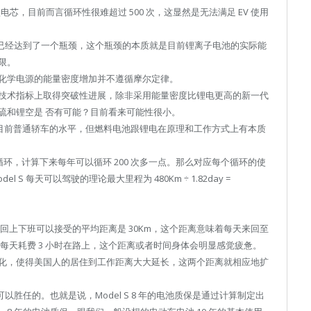
电芯，目前而言循环性很难超过 500 次，这显然是无法满足 EV 使用
际上已经达到了一个瓶颈，这个瓶颈的本质就是目前锂离子电池的实际能
限。
化学电源的能量密度增加并不遵循摩尔定律。
关键技术指标上取得突破性进展，除非采用能量密度比锂电更高的新一代
硫和锂空是 否有可能？目前看来可能性很小。
接近目前普通轿车的水平，但燃料电池跟锂电在原理和工作方式上有本质
00 次循环，计算下来每年可以循环 200 次多一点。那么对应每个循环的使
 Model S 每天可以驾驶的理论最大里程为 480Km ÷ 1.82day =
回上下班可以接受的平均距离是 30Km，这个距离意味着每天来回至
相当于每天耗费 3 小时在路上，这个距离或者时间身体会明显感觉疲惫。
化，使得美国人的居住到工作距离大大延长，这两个距离就相应地扩
完全可以胜任的。也就是说，Model S 8 年的电池质保是通过计算制定出