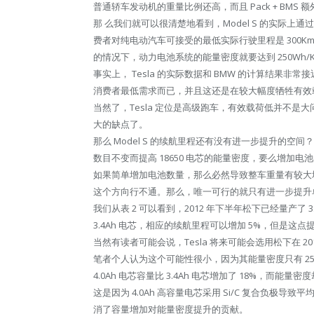
普通轿车发动机的重量比例还高，而且 Pack + BMS 额
那 么我们就可以很清楚地看到，Model S 的实际上
费者对纯电动汽车可接受的最低实际行驶里程是 300K
的情况下，动力电池系统的能量密度就要达到 250Wh/K
事实上， Tesla 的实际数据和 BMW 的计算结果非常接
消费者最低需求而已，并且这还是在较大幅度牺牲有效
当然了，Tesla 定位是高级跑车，有效载荷低并不
大的缺点了。
那么 Model S 的续航里程还有没有进一步提升的
数目不变而提高 18650 电芯的能量密度，要么增加电
如果简单增加电池数量，那么必然导致整车重量有较大
这个方向行不通。那么，唯一可行的就只有进一步提升
我们从表 2 可以看到，2012 年下半年松下已经量产了 3.4
3.4Ah 电芯，相应的续航里程可以增加 5%，但是
当然有读者可能会说，Tesla 将来可能会选用松下在 2013
笔者个人认为这个可能性很小，因为其能量密度只有 252Wh/
4.0Ah 电芯容量比 3.4Ah 电芯增加了 18%，而能量
这是因为 4.0Ah 高容量电芯采用 Si/C 复合负极导
消了容量增加对能量密度提升的贡献。