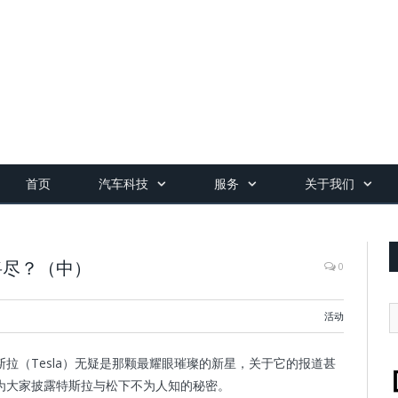
首页
汽车科技
服务
关于我们
将尽？（中）
0
活动
拉（Tesla）无疑是那颗最耀眼璀璨的新星，关于它的报道甚
为大家披露特斯拉与松下不为人知的秘密。