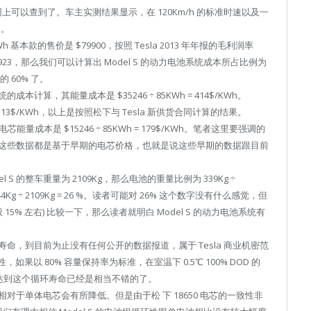
在网上可以查到了。车主实测结果显示，在 120Km/h 的标准时速以及一
m。
 基本款的售价是 $79900，按照 Tesla 2013 年年报的毛利润率
) = $61923，那么我们可以计算出 Model S 的动力电池系统成本所占比例为
本的 60% 了。
本计算，其能量成本是 $35246 ÷ 85KWh = 414$/KWh。
h = 313$/KWh，以上是按照松下与 Tesla 新供货合同计算的结果。
电芯能量成本是 $15246 ÷ 85KWh = 179$/KWh。笔者这里要强调的
但是这些数据都是基于早期的电芯价格，也就是说这些早期的数据跟目前
 S 的整车重量为 2109Kg，那么电池的重量比例为 339Kg ÷
Kg ÷ 2109Kg = 26 %。读者可能对 26% 这个数字没有什么感觉，但
5% 左右) 比较一下，那么读者就明白 Model S 的动力电池系统有
的循环寿命，到目前为止没有任何公开的数据报道，属于 Tesla 商业机密范
，如果以 80% 容量保持率为标准，在室温下 0.5℃ 100% DOD 的
够达到这个循环寿命已经是相当不错的了。
于单体电芯会有所降低。但是由于松 下 18650 电芯的一致性非