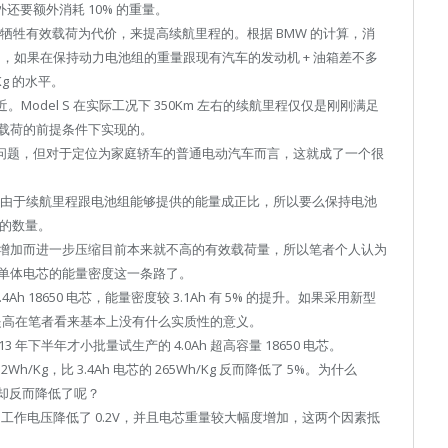
外还要额外消耗 10% 的重量。
通过牺牲有效载荷为代价，来提高续航里程的。根据 BMW 的计算，消
m，如果在保持动力电池组的重量跟现有汽车的发动机 + 油箱差不多
g 的水平。
近。Model S 在实际工况下 350Km 左右的续航里程仅仅是刚刚满足
载荷的前提条件下实现的。
是大问题，但对于定位为家庭轿车的普通电动汽车而言，这就成了一个很
空间？由于续航里程跟电池组能够提供的能量成正比，所以要么保持电池
池的数量。
增加而进一步压缩目前本来就不高的有效载荷量，所以笔者个人认为
单体电芯的能量密度这一条路了。
Ah 18650 电芯，能量密度较 3.1Ah 有 5% 的提升。如果采用新型
这点提高在笔者看来基本上没有什么实质性的意义。
 年下半年才小批量试生产的 4.0Ah 超高容量 18650 电芯。
Kg，比 3.4Ah 电芯的 265Wh/Kg 反而降低了 5%。为什么
密度却反而降低了呢？
致平均工作电压降低了 0.2V，并且电芯重量较大幅度增加，这两个因素抵