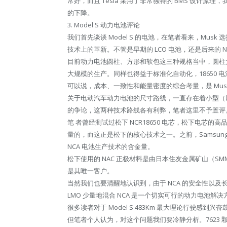
常好，而且 Tesla 采用了非常独特的 BMS 设计原理
的下降。
3. Model S 动力电池评论
我们首先谈谈 Model S 的电池，在笔者看来，Musk
技术上的革新。不管是早期的 LCO 电池，还是后来的
目前动力电池圆柱、方形和软包这三种规格当中，圆柱尤
大规模的生产。同样也得益于标准化自动化，18650 
可以说，成本、一致性和能量密度的综合考量，是 Musk 
关于电动汽车动力电池的尺寸路线，一直存在着小型（以 Tesl
的争论，这两种技术路线各有利弊，笔者这里不予置评
笔 者曾经测试过松下 NCR18650 电芯，松下电芯
量的，而这正是松下的核心技术之一。之前，Samsung S
NCA 电池生产技术的含金量。
松下使用的 NAC 正极材料是由日本住友金属矿山（SM
是其唯一客户。
当然我们也要清醒地认识到，由于 NCA 的安全性以及
LMO 少量地混合 NCA 是一个切实可行的动力电池解决
很多读者对于 Model S 483Km 最大理论行驶
但笔者个人认为，对这个问题我们要冷静分析。7623 颗松下