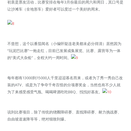
初衷是票友活动，比赛安排在每年3月份最后的周六和周日，其口号是
让沙滩车（全地形车）爱好者可以度过一个美好的周末。
不曾想，这个以番茄闻名（小编怀疑连老美都未必分得清）居然因为
“玩泥巴比赛”一炮走红，目前已发展成集展览、比赛、露营等为一体
的“美式大杂烩”，全程大约一周时间。
每年都有13000到15000人千里迢迢慕名而来，或者为了秀一秀自己改
装的ATV、或是为了争夺千奇百怪的分项赛奖金，当然也有不少人就
为了来感受感受气氛、喝喝啤酒吃吃BBQ、找找好基友。
说到比赛项目，除了传统的绕圈障碍赛、直线障碍赛、耐力挑战赛、
自由坡道速降等等，绝对细致到爆。