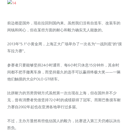
前边都是国外，现在拉回到国内来。虽然我们没有自造车、改装车的
闲钱和闲心，但在某些方面的耐心和毅力确实无人能敌的。
2013年“5.1”小黄金周，上海正大广场举办了一次名为“一战到底”的“摸
车拉力赛”。
参赛者只要能够坚持24小时通宵、每6小时只休息15分钟外，其余时
间都不把手撤离车身，而坚持最久的选手可以赢得终极大奖——一辆
他们触摸的大众POLO GTI轿车。
比拼耐力的另类营销方式虽然第一次出现在上海，但在国外并不少
见，曾有消费者凭借坚持72小时的成绩获得了冠军。而斯巴鲁摸车耐
力赛自2002年起也在亚洲各地举行过多届。
不过，主办方显然有些低估国人的毅力，比赛进入第三天仍难以决出
胜负。