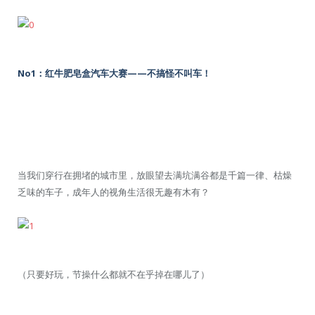
No1：红牛肥皂盒汽车大赛——不搞怪不叫车！
当我们穿行在拥堵的城市里，放眼望去满坑满谷都是千篇一律、枯燥
乏味的车子，成年人的视角生活很无趣有木有？
（只要好玩，节操什么都就不在乎掉在哪儿了）