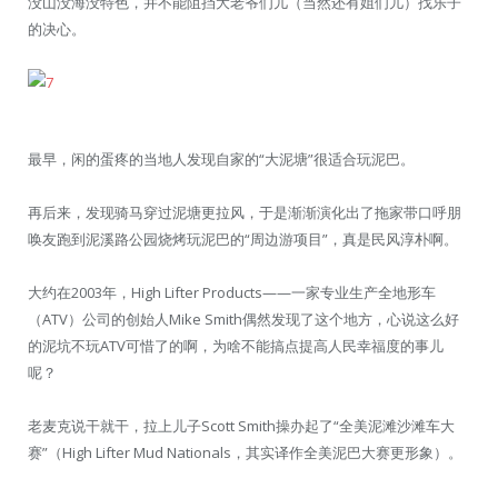
没山没海没特色，并不能阻挡大老爷们儿（当然还有姐们儿）找乐子
的决心。
最早，闲的蛋疼的当地人发现自家的“大泥塘”很适合玩泥巴。
再后来，发现骑马穿过泥塘更拉风，于是渐渐演化出了拖家带口呼朋
唤友跑到泥溪路公园烧烤玩泥巴的“周边游项目”，真是民风淳朴啊。
大约在2003年，High Lifter Products——一家专业生产全地形车
（ATV）公司的创始人Mike Smith偶然发现了这个地方，心说这么好
的泥坑不玩ATV可惜了的啊，为啥不能搞点提高人民幸福度的事儿
呢？
老麦克说干就干，拉上儿子Scott Smith操办起了“全美泥滩沙滩车大
赛”（High Lifter Mud Nationals，其实译作全美泥巴大赛更形象）。