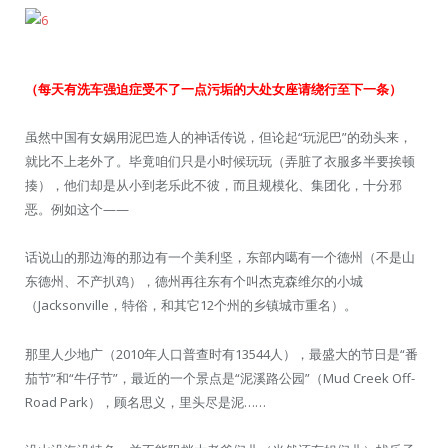
（每天有洗车强迫症受不了一点污垢的大处女座请绕行至下一条）
虽然中国有女娲用泥巴造人的神话传说，但论起“玩泥巴”的劲头来，
就比不上老外了。毕竟咱们只是小时候玩玩（弄脏了衣服多半要挨顿
揍），他们却是从小到老乐此不彼，而且规模化、集团化，十分邪
恶。例如这个——
话说山的那边海的那边有一个美利坚，东部内噶有一个德州（不是山
东德州、不产扒鸡），德州再往东有个叫杰克森维尔的小城
（Jacksonville，特俗，和其它12个州的乡镇城市重名）。
那里人少地广（2010年人口普查时有13544人），最盛大的节日是“番
茄节”和“牛仔节”，最近的一个景点是“泥溪路公园”（Mud Creek Off-
Road Park），顾名思义，里头尽是泥……