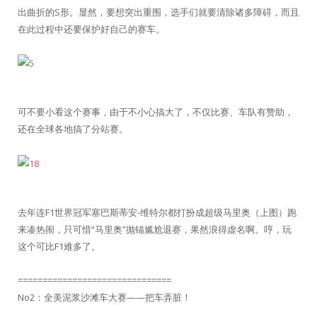
出曲折的S形。显然，要想突出重围，选手们就要清除诸多障碍，而且
在此过程中还要保护好自己的赛车。
可不要小看这个赛事，由于不小心搞大了，不仅比赛、车队有赞助，
还在全球各地搞了分站赛。
去年连F1世界冠军塞巴斯蒂安-维特尔都打扮成超级马里奥（上图）跑
来凑热闹，只可惜“马里奥”抛锚尴尬退赛，果然浪得虚名啊。哼，玩
这个可比F1难多了。
===============================
No2：全美泥浆沙滩车大赛——把车弄脏！