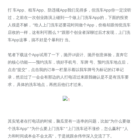
打 车App、租车App、防违规App我们见得多，但洗车App你一定没听
过，之前在一次创业路演上碰到一个做上门洗车App的，下面的投资
人很是不解， “给人上门洗车还要花时间做个App，价格却跟传统洗车
店收的一样，这有利可图么？”跟那个创业者深聊过后才发现，上门洗
车App这事，搞不好是个暴利行 当。
笔者下载这个App试用了一下，抛开UI设计、抛开创意体验，直奔它
的核心功能——预约洗车，填好手机号、车牌 号、预约洗车地点后，
点击“提交”，点击我的订单一栏显示着以我车牌号为标记的订单记
录，然后过了一会会有那边的人打电话过来跟我确认是不是有洗车要
求， 具体的洗车地点，再然后他们才过来。
其实笔者在打电话的时候，脑瓜里有一连串的问题，比如“为什么要做
个洗车App” “为什么要上门洗车” “上门洗车还不涨价，怎么赢利” “人
力和时间成本会不会太高”，于是就跟余伟华深入交流了下。