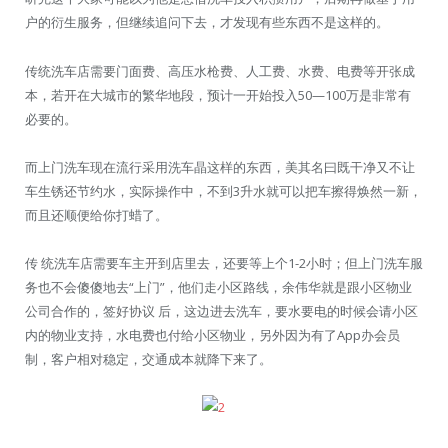
户的衍生服务，但继续追问下去，才发现有些东西不是这样的。
传统洗车店需要门面费、高压水枪费、人工费、水费、电费等开张成
本，若开在大城市的繁华地段，预计一开始投入50—100万是非常有
必要的。
而上门洗车现在流行采用洗车晶这样的东西，美其名曰既干净又不让
车生锈还节约水，实际操作中，不到3升水就可以把车擦得焕然一新，
而且还顺便给你打蜡了。
传 统洗车店需要车主开到店里去，还要等上个1-2小时；但上门洗车服
务也不会傻傻地去“上门”，他们走小区路线，余伟华就是跟小区物业
公司合作的，签好协议 后，这边进去洗车，要水要电的时候会请小区
内的物业支持，水电费也付给小区物业，另外因为有了App办会员
制，客户相对稳定，交通成本就降下来了。