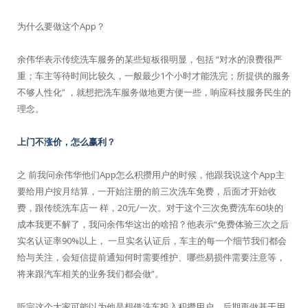
为什么要做这个App？
余伟华表示传统洗车服务的某些短板很明显，包括 “对水的浪费很严
重；车主等待时间比较久，一般最少1个小时才能洗完；所提供的服务
不够人性化” ，就想把洗车服务做地更方便一些，响应科技服务民生的
理念。
上门不涨价，怎么赢利？
之 前我问余伟华他们App怎么积攒用户的时候，他跟我说这个App主
要给用户按月结算，一开始注册的前三次洗车免费，后面才开始收
费，跟传统洗车店一 样，20元/一次。对于这个三次免费洗车60块的
成本我更不解了，我问余伟华这出的啥招？他表示“免费体验三次之后
实名认证率90%以上， 一旦实名认证后，车主的每一个细节我们都会
给与关注，会短信提前通知何时需要维护、哪些易损件需要注意等，
将来跟汽车相关的业务我们都会做”。
听完这个大家可能以为他是想借洗车投入积攒用户，后期再做基于用