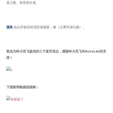
者人数。宣布胜出者。
颁奖
由点评嘉宾给优胜者颁奖，奏《义勇军进行曲》。
奖品为科大讯飞提供的
，感谢科大讯飞对AutoLab的支
三个蓝牙语点
持！
下面附明晚观战指南：