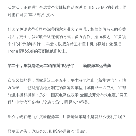
沃尔沃：正在进行全球首个大规模自动驾驶项目Drive Me的测试，同
时也在研发“车队驾驶”技术
什么？你说这些公司根深蒂固家大业大？莫慌，相信凭借马云的公关
能力，完全可以采取合纵连横的方式，多方合作、据而和之。谁要说
不能“外行领导内行”，马云可以把乔帮主不懂手机（存疑）还能把
iPone卖那么好的案例拽他们脸上。
第二个，那就是绝无二家的独门绝学了——新能源车运营商
众所又知的是，国家最近三令五申，要求各地停止（新能源汽车）地
方保护——也就是说地方制定的新能源车型目录将成一纸空文、谁都
能进来搅和搅和；另外，国家电网也表示“全面放开分布式电源并网工
程与电动汽车充换电设施市场”，听起来也很美。
那么，现在老百姓买新能源车、用新能源车是不是就那么便利了呢？
只要回过头，你就会发现现实还是那么“骨感”。