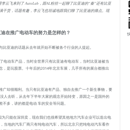
云飞来到了 AutoLab，跟AL粉丝一起聊了比亚迪的“秦”还有比亚
满干货，话题有趣，李云飞也坦诚地跟我们聊 了比亚迪的痛点。现
比亚迪在推广电动车的努力是怎样的？
与比亚迪的话题从去年就开始不断被各个行业的人提起。
来了电动车产品，当时全世界只有比亚迪有电动车，当时比亚迪被当
，是玩股票。十年后的2014年北京车展，几乎所有的展台都推出
推广却很顺利。当只有比亚迪有产品、独自去推广一个新生事物，要
经没人去听，从去年下半年大家的观念开始转变，原因之一是国外的
差不多，讲的都是电动 车的安全等问题。
台，因为只能在深圳卖，现在我们也很希望其他地方汽车企业可以造出电
京，当地的汽车厂商只有纯电动汽车，所以北京只把纯电动汽车看作