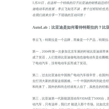
5月20日，在这样一个特殊的日子比亚迪的销售副总经理李
迪电动车的发展，李云飞知无不谈，整个过程轻松也充
在我们就来分享一下现场的互动问答！
AutoLab：比亚迪是如何看待特斯拉的？
李云飞：特斯拉是一个品牌，而秦是一个产品，特斯拉
第一，2004年第一次参加北京车展的时候比亚迪就带
成了笑话，人们觉得比亚迪做电池也做电动车是在圈概念
了电动汽车，没有电动车反而成了笑话。
第二，过去比亚迪在中国推广电动汽车很辛苦，在国外
去打消大家的质疑这很困难。一个 中国的和尚到处念
和尚来了，国外的和尚念经就有人信了，虽然念的经都
第三，比亚迪第一代新能源混动车F3DM卖了5000
动汽车，只有这样，我们才 能进入那个市场。比如北