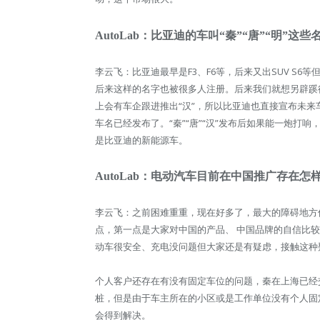
AutoLab：比亚迪的车叫“秦”“唐”“明”这
李云飞：比亚迪最早是F3、F6等，后来又出SUV S
后来这样的名字也被很多人注册。后来我们就想另辟蹊径
上会有车企跟进推出“汉”，所以比亚迪也直接宣布未来
车名已经发布了。“秦”“唐”“汉”发布后如果能一炮
是比亚迪的新能源车。
AutoLab：电动汽车目前在中国推广存在怎
李云飞：之前困难重重，现在好多了，最大的障碍地方
点，第一点是大家对中国的产品、 中国品牌的自信比
动车很安全、充电没问题但大家还是有疑虑，接触这种
个人客户还存在有没有固定车位的问题，秦在上海已经交
桩，但是由于车主所在的小区或是工作单位没有个人固
会得到解决。