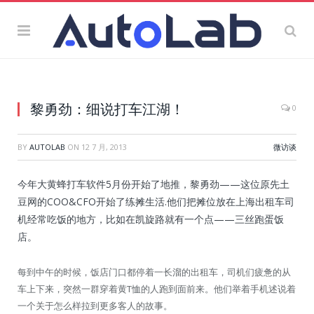
黎勇劲：细说打车江湖！
0
BY
AUTOLAB
ON
12 7 月, 2013
微访谈
今年大黄蜂打车软件5月份开始了地推，黎勇劲——这位原先土
豆网的COO&CFO开始了练摊生活.他们把摊位放在上海出租车司
机经常吃饭的地方，比如在凯旋路就有一个点——三丝跑蛋饭
店。
每到中午的时候，饭店门口都停着一长溜的出租车，司机们疲惫的从
车上下来，突然一群穿着黄T恤的人跑到面前来。他们举着手机述说着
一个关于怎么样拉到更多客人的故事。