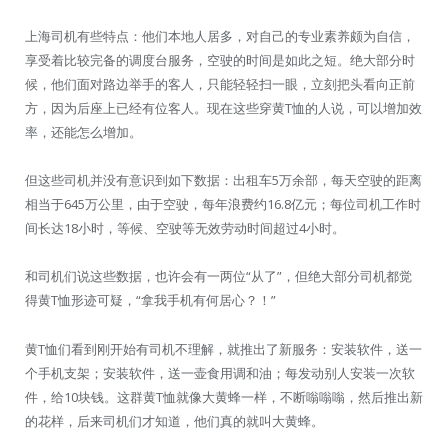
上海司机有些特点：他们本地人居多，对自己的专业素养颇为自信，
享受着比较完备的调度台服务，空驶的时间是如此之短。绝大部分时
候，他们面对路边举手的客人，只能轻轻扫一眼，立刻把头看向正前
方，因为后座上已经有位客人。现在这些穿黄T恤的人说，可以增加效
率，还能怎么增加。
但这些司机并没有意识到如下数据：出租车5万余部，每天空驶的距离
相当于645万公里，由于空驶，每年浪费约16.8亿元；每位司机工作时
间长达18小时，等候、空驶等无效劳动时间超过4小时。
和司机们说这些数据，也许会有一两位“从了”，但绝大部分司机都觉
得黄T恤形迹可疑，“拿我手机有何居心？！”
黄T恤们看到刚开始有司机不理解，就推出了新服务：安装软件，送一
个手机支架；安装软件，送一壶食用调和油；每发动别人安装一次软
件，给10块钱。这群黄T恤就像大黄蜂一样，不断嗡嗡嗡，然后推出新
的花样，后来司机们才知道，他们真的就叫大黄蜂。