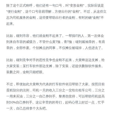
除了这个正式称呼，他们还有一句口号，叫“变形金刚”，实际应该是
“便行金刚”，这个口号容易理解，方便出行的“金刚”。不过，从这些立
志为司机服务的金刚，这些要帮助出行者的金刚，有时的确“金刚”不
起来。
比如，碰到市容，他们就金刚不起来了。一帮搞IT的人，第一次体会
到来自市容的威慑力，不管什么黄T恤，青T恤；碰到戴袖章的，有肩
章的，全部作废。个别摊点的同事，不仅摊位被端掉，人也进去了。
比如，碰到竞争对手的恶性竞争也金刚不起来，大黄蜂这边支摊，给
大家安装；某打车软件那边支摊，除了安装，还提供删除软件服务。
装删之间，金刚只能瞪眼。
不过，即便如此大黄蜂为代表的打车软件依旧帮助了大家。按照目前
蛋糕划分的法则，司机一天的收入三分之一交给出租车公司，三分之
一用来买油，三分之一自己挣到手。黎勇劲觉得，可以帮助司机提高
到50%自己挣到手。这让辛苦的的哥们，起码心理上好过一点，忙乎
一天，自己总得拿个大头吧。