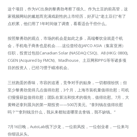
这个项目，作为VC出身的黎勇劲考察了很久。作为土豆的前高管，这
家视频网站的尴尬而充满戏剧性的上市经历，好歹让“老土豆们”有了
点积累，他们用了1年时间做了调查，看看适合干些什么。
按照黎勇劲的观点，市场的机会是如此之多，高端餐饮业就是个机
会，手机电子商务也是机会……这位曾经在JAFCO ASIA（集富亚洲）
任职，投资过包括Canadian Solar (NASDAQ:CSIQ)、A8 (HKG: 0800),
CGEN (Acquired by FMCN)、Madhouse、土豆网和PPG等等诸多项
目的投资人，已经习惯于瞄准机会。
三丝跑蛋的香味，市容的追逐，竞争对手的贴身，一切都很纷扰；但
至少黎勇劲觉得几点值得欣慰，3个月，上海市装机量值得欣慰；司机
们慢慢获益值得欣慰；团队在算法和技术的领先，值得欣慰。7月，大
黄蜂还拿到晨兴的第一期投资——500万美元。“拿到钱在值得欣慰
吗？”“拿到钱没什么，我从来都知道哪里去拿钱，我不缺钱。”
7月16日晚，AutoLab线下沙龙，一位前风投，一位创业者，一位来与
你细说从头。