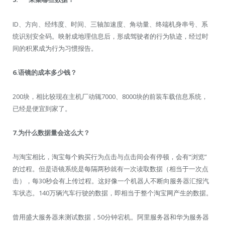
ID、方向、经纬度、时间、三轴加速度、角动量、终端机身串号、系
统识别安全码。映射成地理信息后，形成驾驶者的行为轨迹，经过时
间的积累成为行为习惯报告。
6.
语镜的成本多少钱？
200块，相比较现在主机厂动辄7000、8000块的前装车载信息系统，
已经是便宜到家了。
7.
为什么数据量会这么大？
与淘宝相比，淘宝每个购买行为点击与点击间会有停顿，会有“浏览”
的过程。但是语镜系统是每隔两秒就有一次读取数据（相当于一次点
击），每30秒会有上传过程。这好像一个机器人不断向服务器汇报汽
车状态。140万辆汽车行驶的数据，即相当于整个淘宝网产生的数据。
曾用盛大服务器来测试数据，50分钟宕机。阿里服务器和华为服务器