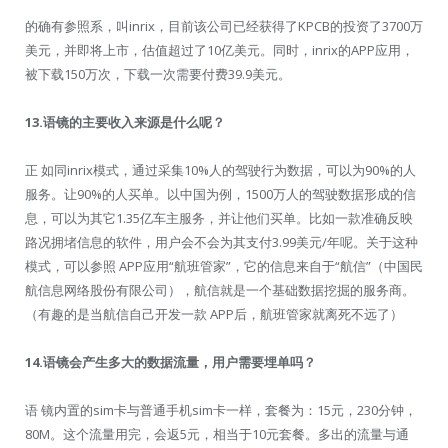
的确有参照系，叫inrix，目前该公司已经获得了KPCB的投资了3700万
美元，并即将上市，估值超过了10亿美元。同时，inrix的APP应用，
被下载150万次，下载一次需要付费39.9美元。
13.
语镜的主要收入来源是什么呢？
正 如同inrix模式，通过采集10%人的驾驶行为数据，可以为90%的人
服务。让90%的人买单。以中国为例，1500万人的驾驶数据形成的信
息，可以为其它1.35亿车主服务，并让他们买单。比如一款准确反映
路况拥堵信息的软件，用户会不会为其支付3.99美元/年呢。关于这种
模式，可以参照 APP应用“航班管家”，它的信息来自于“航信”（中国民
航信息网络股份有限公司），航信就是一个基础数据挖掘的服务商。
（有趣的是当航信自己开发一款 APP后，航班管家就离死不远了）
14.
语镜会产生多大的数据流量，用户需要埋单吗？
语 镜内置的sim卡与普通手机sim卡一样，套餐为：15元，230分钟，
80M。这个流量用完，会返5元，相当于10元套餐。多出的流量与通