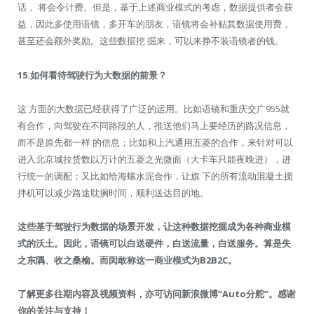
话， 将会令计费。但是，基于上述商业模式的考虑，数据提供者会获
益，因此多使用语镜，多开车的朋友，语镜将会补贴其数据使用费，
甚至还会额外奖励。这些数据挖 掘来，可以来挣不装语镜者的钱。
15.
如何看待驾驶行为大数据的前景？
这 方面的大数据已经获得了广泛的运用。比如语镜和重庆交广955就
有合作，向驾驶在不同路段的人，推送他们马上要经历的路况信息，
而不是原先都一样 的信息；比如和上汽通用五菱的合作，来针对可以
进入北京城拉货数以万计的五菱之光微面（大卡车只能夜晚进），进
行统一的调配；又比如给海螺水泥合作，让旗 下的所有流动混凝土搅
拌机可以减少路途耽搁时间，顺利送达目的地。
这些基于驾驶行为数据的场景开发，让这种数据挖掘成为各种商业模
式的沃土。因此，语镜可以白送硬件，白送流量，白送服务。算是失
之东隅、收之桑榆。而闵敢称这一商业模式为B2B2C。
了解更多往期内容及视频资料，亦可访问新浪微博“Auto分舵”。感谢
你的关注与支持！