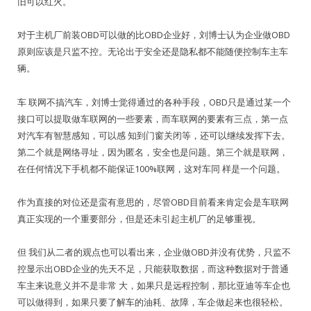
旧可以红火。
对于主机厂前装OBD可以做的比OBD企业好，刘博士认为企业做OBD
原则应该是只监不控。无论出于安全还是隐私都不能随便控制车主车
辆。
车 联网不搞汽车，刘博士觉得通过的各种手段，OBD只是通过某一个
接口可以提取做车联网的一些要素，而车联网的要素有三点，第一点
对汽车有智慧感知，可以感 知到门窗关闭等，还可以继续发挥下去。
第二个就是网络寻址，因为匿名，安全也是问题。第三个就是联网，
在任何情况下手机都不能保证100%联网，这对车同 样是一个问题。
作为直接的对位还是蛮有意思的，尽管OBD目前看来肯定会是车联网
真正实现的一个重要部分，但是还未引起主机厂的足够重视。
但 我们从二者的观点也可以看出来，企业做OBD并没有优势，只监不
控显示出OBD企业的先天不足，只能获取数据，而这种数据对于普通
车主来说意义并不是非常 大，如果只是远程控制，那比亚迪等车企也
可以做得到，如果只要了解车的油耗、故障，车企做起来也很轻松。