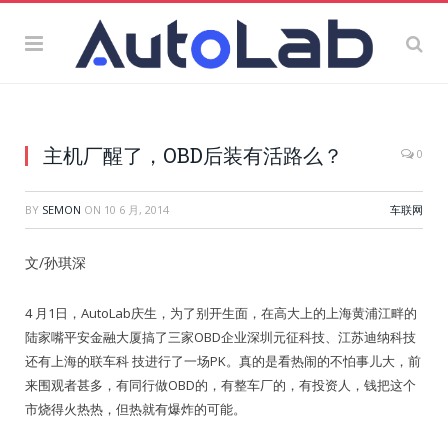
主机厂醒了，OBD后装有活路么？
0
BY
SEMON
ON
10 6 月, 2014
车联网
文/孙琪深
4 月1日，AutoLab庆生，为了别开生面，在高大上的上海黄浦江畔的
陆家嘴平安金融大厦搞了三家OBD企业深圳元征科技、江苏迪纳科技
还有上海的联车科 技进行了一场PK。真的是看热闹的不怕事儿大，前
来围观者甚多，有同行做OBD的，有整车厂的，有投资人，钱把这个
市烧得火热热，但热就有爆炸的可能。