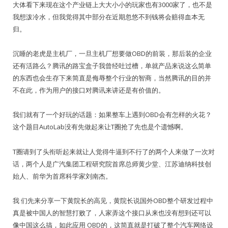
大体看下来现在这个产业链上大大小小的玩家也有3000家了，也不是
我想泼冷水，但我觉得其中部分在近期忽悠不到钱将会赔得血本无
归。
沉睡的老虎是主机厂，一旦主机厂想要做OBD的前装，那后装的企业
还有活路么？腾讯的路宝盒子我曾经吐过槽，单就产品来说这么简单
的东西也会生存下来简直是侮辱整个行业的智商，当然腾讯的目的并
不在此，作为用户的接口对腾讯来讲还是有价值的。
我们就有了一个好玩的话题：如果整车上遇到OBD会有怎样的火花？
这个题目AutoLab没有先做起来让T圈抢了先也是个遗憾啊。
T圈请到了头衔听起来就让人觉得牛逼到不行了的两个人来做了一次对
话，两个人是广汽集团工程研究院首席总师黄少堂、江苏迪纳科技创
始人、前华为首席科学家刘南杰。
我 们先来分享一下黄院长的高见，黄院长说国外OBD整个研发过程中
真是被中国人的智慧打败了，人家弄这个接口从来也没有想到还可以
像中国这么搞，如此应用 OBD的，这简直就是打破了整个汽车网络设