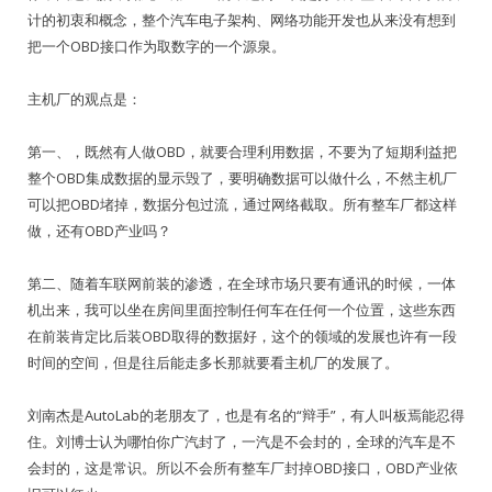
计的初衷和概念，整个汽车电子架构、网络功能开发也从来没有想到
把一个OBD接口作为取数字的一个源泉。
主机厂的观点是：
第一、，既然有人做OBD，就要合理利用数据，不要为了短期利益把
整个OBD集成数据的显示毁了，要明确数据可以做什么，不然主机厂
可以把OBD堵掉，数据分包过流，通过网络截取。所有整车厂都这样
做，还有OBD产业吗？
第二、随着车联网前装的渗透，在全球市场只要有通讯的时候，一体
机出来，我可以坐在房间里面控制任何车在任何一个位置，这些东西
在前装肯定比后装OBD取得的数据好，这个的领域的发展也许有一段
时间的空间，但是往后能走多长那就要看主机厂的发展了。
刘南杰是AutoLab的老朋友了，也是有名的“辩手”，有人叫板焉能忍得
住。刘博士认为哪怕你广汽封了，一汽是不会封的，全球的汽车是不
会封的，这是常识。所以不会所有整车厂封掉OBD接口，OBD产业依